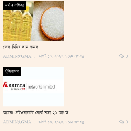
অর্থ ও বাণিজ্য
তেল-চিনির দাম কমল
ADMIN@GMAIL.COM
আগস্ট ১৩, ২০২৩, ৮:২৪ অপরাহ্ণ
0
পুঁজিবাজার
আমরা নেটওয়ার্কের বোর্ড সভা ২১ আগস্ট
ADMIN@GMAIL.COM
আগস্ট ১৩, ২০২৩, ৮:২২ অপরাহ্ণ
0