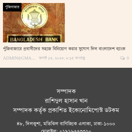
পুঁজিবাজার
পুঁজিবাজারে প্রবাসীদের সহজে বিনিয়োগ করার সুযোগ দিল বাংলাদেশ ব্যাংক
ADMIN@GMAIL.COM
আগস্ট ১৩, ২০২৩, ৮:১৫ অপরাহ্ণ
0
সম্পাদক
রাশিদুল হাসান খান
সম্পাদক কর্তৃক প্রকাশিত ইকোনোমিপোস্ট ডটকম
৪৮, দিলকুশা, মতিঝিল বাণিজ্যিক এলাকা, ঢাকা-১০০০
মোবাইল: ০১৯১৬৫৫৩৩২০