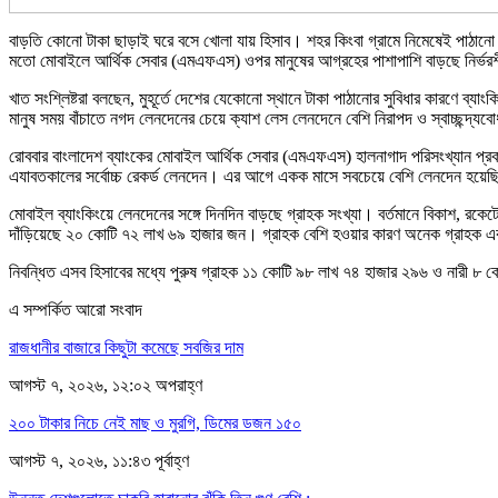
বাড়তি কোনো টাকা ছাড়াই ঘরে বসে খোলা যায় হিসাব। শহর কিংবা গ্রামে নিমেষেই পাঠানো 
মতো মোবাইলে আর্থিক সেবার (এমএফএস) ওপর মানুষের আগ্রহের পাশাপাশি বাড়ছে নির্ভরশ
খাত সংশ্লিষ্টরা বলছেন, মুহূর্তে দেশের যেকোনো স্থানে টাকা পাঠানোর সুবিধার কারণে ব্
মানুষ সময় বাঁচাতে নগদ লেনদেনের চেয়ে ক্যাশ লেস লেনদেনে বেশি নিরাপদ ও স্বাচ্ছন্দ্যব
রোববার বাংলাদেশ ব্যাংকের মোবাইল আর্থিক সেবার (এমএফএস) হালনাগাদ পরিসংখ্যান প
এযাবতকালের সর্বোচ্চ রেকর্ড লেনদেন। এর আগে একক মাসে সবচেয়ে বেশি লেনদেন হয়েছি
মোবাইল ব্যাংকিংয়ে লেনদেনের সঙ্গে দিনদিন বাড়ছে গ্রাহক সংখ্যা। বর্তমানে বিকাশ, রকে
দাঁড়িয়েছে ২০ কোটি ৭২ লাখ ৬৯ হাজার জন। গ্রাহক বেশি হওয়ার কারণ অনেক গ্রাহক একা
নিবন্ধিত এসব হিসাবের মধ্যে পুরুষ গ্রাহক ১১ কোটি ৯৮ লাখ ৭৪ হাজার ২৯৬ ও নারী ৮
এ সম্পর্কিত আরো সংবাদ
রাজধানীর বাজারে কিছুটা কমেছে সবজির দাম
আগস্ট ৭, ২০২৬, ১২:০২ অপরাহ্ণ
২০০ টাকার নিচে নেই মাছ ও মুরগি, ডিমের ডজন ১৫০
আগস্ট ৭, ২০২৬, ১১:৪৩ পূর্বাহ্ণ