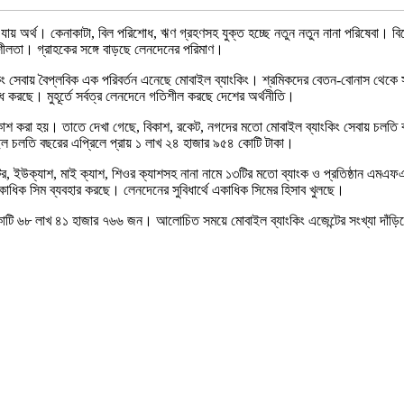
যায় অর্থ। কেনাকাটা, বিল পরিশোধ, ঋণ গ্রহণসহ যুক্ত হচ্ছে নতুন নতুন নানা পরিষেবা। 
ীলতা। গ্রাহকের সঙ্গে বাড়ছে লেনদেনের পরিমাণ।
যাংকিং সেবায় বৈপ্লবিক এক পরিবর্তন এনেছে মোবাইল ব্যাংকিং। শ্রমিকদের বেতন-বোনাস থেক
োধ করছে। মুহূর্তে সর্বত্র লেনদেনে গতিশীল করছে দেশের অর্থনীতি।
্রকাশ করা হয়। তাতে দেখা গেছে, বিকাশ, রকেট, নগদের মতো মোবাইল ব্যাংকিং সেবায় চল
ল চলতি বছরের এপ্রিলে প্রায় ১ লাখ ২৪ হাজার ৯৫৪ কোটি টাকা।
টের, ইউক্যাশ, মাই ক্যাশ, শিওর ক্যাশসহ নানা নামে ১৩টির মতো ব্যাংক ও প্রতিষ্ঠান এমএফ
ধিক সিম ব্যবহার করছে। লেনদেনের সুবিধার্থে একাধিক সিমের হিসাব খুলছে।
 কোটি ৬৮ লাখ ৪১ হাজার ৭৬৬ জন। আলোচিত সময়ে মোবাইল ব্যাংকিং এজেন্টের সংখ্যা দাঁড়