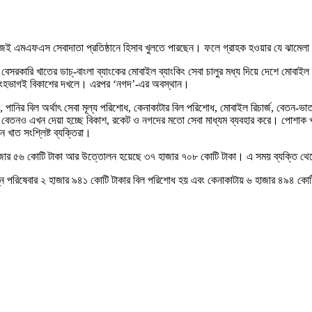
জেই এমএফএস সেবাদাতা প্রতিষ্ঠানে হিসাব খুলতে পারছেন। ফলে গ্রাহক হওয়ার যে ঝামেলা 
েসরকারি খাতের ডাচ্-বাংলা ব্যাংকের মোবাইল ব্যাংকিং সেবা চালুর মধ্য দিয়ে দেশে মোবাইল ফি
ার সিংহভাগই বিকাশের দখলে। এরপর ‘নগদ’-এর অবস্থান।
, পানির বিল অর্থাৎ সেবা মূল্য পরিশোধ, কেনাকাটার বিল পরিশোধ, মোবাইল রিচার্জ, বেতন-ভাতা 
দের বেতনও এখন দেয়া হচ্ছে বিকাশ, রকেট ও নগদের মতো সেবা মাধ্যম ব্যবহার করে। পোশাক 
াত সংশ্লিষ্ট ব্যক্তিরা।
াজার ৫৬ কোটি টাকা আর উত্তোলন হয়েছে ৩৭ হাজার ৭০৮ কোটি টাকা। এ সময় ব্যক্তি থেক
ভিন্ন পরিষেবার ২ হাজার ৯৪১ কোটি টাকার বিল পরিশোধ হয় এবং কেনাকাটায় ৬ হাজার ৪৯৪ ক