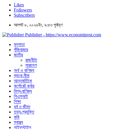
Likes
Followers
Subscribers
আগস্ট ৮, ২০২৬ইং, ৯:৫৩ পূর্বাহ্ণ
Publisher - https://www.economipost.com
মূলপাতা
পুঁজিবাজার
জাতীয়
রাজনীতি
সারাদেশ
অর্থ ও বাণিজ্য
ব্যাংক-বীমা
আন্তর্জাতিক
কর্পোরেট কর্নার
বিশ্ব-বাণিজ্য
পিএসআই
শিক্ষা
ধর্ম ও জীবন
তথ্য-প্রযুক্তি
কৃষি
স্বাস্থ্য
লাইফস্টাইল