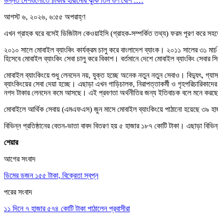
উন্নত দেশগুলোতে চাকরি হারানোর ঝুঁকি তিন গুণ বেশি :…
আগস্ট ৬, ২০২৬, ৬:৫৫ অপরাহ্ণ
এখন গ্রাহক ঘরে বসেই ডিজিটাল কেওয়াইসি (গ্রাহক-সম্পর্কিত তথ্য) ফরম পূরণ করে সহ
২০১০ সালে মোবাইল ব্যাংকিং কার্যক্রম চালু করে বাংলাদেশ ব্যাংক। ২০১১ সালের ৩১ মার্চ ব
হিসেবে মোবাইল ব্যাংকিং সেবা চালু করে বিকাশ। বর্তমানে দেশে মোবাইল ব্যাংকিং সেব
মোবাইল ব্যাংকিংয়ে শুধু লেনদেন নয়, যুক্ত হচ্ছে অনেক নতুন নতুন সেবাও। বিদ্যুৎ, গ্যাস
ব্যাংকিংয়ের সেবা দেয়া হচ্ছে। এছাড়া এখন গাড়িচালক, নিরাপত্তাকর্মী ও গৃহপরিচারিকা
নগদ টাকার লেনদেন কমে আসছে। এই প্রবণতা অর্থনীতির জন্য ইতিবাচক বলে মনে করছেন খ
মোবাইলে আর্থিক সেবায় (এমএফএস) জুন মাসে মোবাইল ব্যাংকিংয়ে পাঠানো হয়েছে ৩৯ হ
বিভিন্ন প্রতিষ্ঠানের বেতন-ভাতা বাবদ বিতরণ হয় ৫ হাজার ১৮৭ কোটি টাকা। এছাড়া বি
শেয়ার
আগের সংবাদ
ডিমের ডজন ১৫৫ টাকা, বিক্রেতা স্বপ্ন
পরের সংবাদ
১১ দিনে ৭ হাজার ৫৭৪ কোটি টাকা পাঠালেন প্রবাসীরা