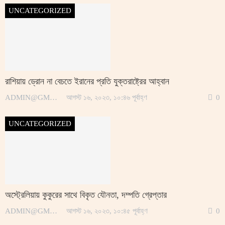
UNCATEGORIZED
রাশিয়ায় ড্রোন না বেচতে ইরানের প্রতি যুক্তরাষ্ট্রের আহ্বান
ADMIN@GMAIL.COM
আগস্ট ১৬, ২০২৩, ১০:৪৬ পূর্বাহ্ণ
0
UNCATEGORIZED
অস্ট্রেলিয়ায় কুকুরের সাথে বিকৃত যৌনতা, দম্পতি গ্রেপ্তার
ADMIN@GMAIL.COM
আগস্ট ১৬, ২০২৩, ১০:৪৫ পূর্বাহ্ণ
0