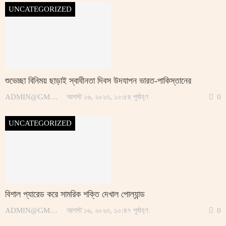
UNCATEGORIZED
শুভেচ্ছা বিনিময় ছাড়াই স্বাধীনতা দিবস উদযাপন ভারত-পাকিস্তানের
ADMIN@GMAIL.COM
আগস্ট ১৬, ২০২৩, ১০:৫৪ পূর্বাহ্ণ
0
UNCATEGORIZED
বিশাল প্যারেড করে সামরিক শক্তি দেখাল পোল্যান্ড
ADMIN@GMAIL.COM
আগস্ট ১৬, ২০২৩, ১০:৪৭ পূর্বাহ্ণ
0