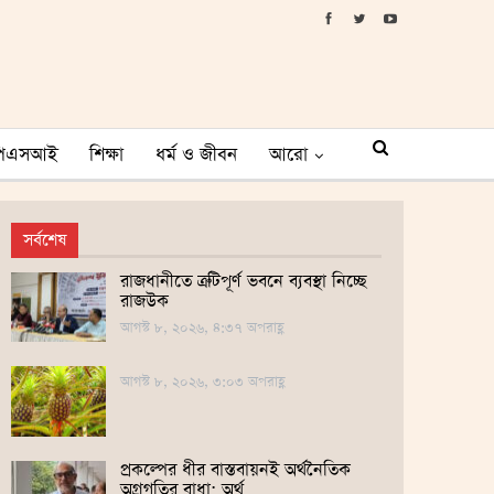
পিএসআই
শিক্ষা
ধর্ম ও জীবন
আরো
সর্বশেষ
রাজধানীতে ত্রুটিপূর্ণ ভবনে ব্যবস্থা নিচ্ছে
রাজউক
আগস্ট ৮, ২০২৬, ৪:৩৭ অপরাহ্ণ
আগস্ট ৮, ২০২৬, ৩:০৩ অপরাহ্ণ
প্রকল্পের ধীর বাস্তবায়নই অর্থনৈতিক
অগ্রগতির বাধা: অর্থ…