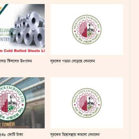
লড স্টিলসের উৎপাদন
সূচকের পতনে বেড়েছে লেনদেন
ন ৫৪৮ কোটি টাকা
সূচকের মিশ্রাবস্থায় কমলো লেনদেন