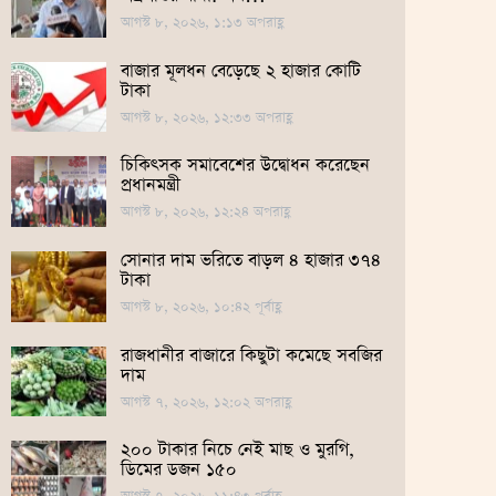
আগস্ট ৮, ২০২৬, ১:১৩ অপরাহ্ণ
বাজার মূলধন বেড়েছে ২ হাজার কোটি
টাকা
আগস্ট ৮, ২০২৬, ১২:৩৩ অপরাহ্ণ
চিকিৎসক সমাবেশের উদ্বোধন করেছেন
প্রধানমন্ত্রী
আগস্ট ৮, ২০২৬, ১২:২৪ অপরাহ্ণ
সোনার দাম ভ‌রি‌তে বাড়ল ৪ হাজার ৩৭৪
টাকা
আগস্ট ৮, ২০২৬, ১০:৪২ পূর্বাহ্ণ
রাজধানীর বাজারে কিছুটা কমেছে সবজির
দাম
আগস্ট ৭, ২০২৬, ১২:০২ অপরাহ্ণ
২০০ টাকার নিচে নেই মাছ ও মুরগি,
ডিমের ডজন ১৫০