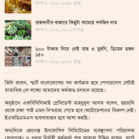
আগস্ট ৮, ২০২৬, ১০:৪২ পূর্বাহ্ণ
রাজধানীর বাজারে কিছুটা কমেছে সবজির দাম
আগস্ট ৭, ২০২৬, ১২:০২ অপরাহ্ণ
২০০ টাকার নিচে নেই মাছ ও মুরগি, ডিমের ডজন
১৫০
আগস্ট ৭, ২০২৬, ১১:৪৩ পূর্বাহ্ণ
তিনি বলেন, স্মার্ট বাংলাদেশের সব কার্যক্রম হবে পেপারলেস সেটাই
স্বাভাবিক। সে লক্ষ্যে আমাদের কর্মকাণ্ড চলমান রয়েছে।
অনুষ্ঠানে এফবিসিসিআই প্রেসিডেন্ট মাহবুবুল আলম বলেন, হয়রানি
থেকে রক্ষা পাই এমন নিশ্চয়তা পেতে হবে। অটোমেশনের বিকল্প নেই।
ইএফডিএমএস ব্যবসাবান্ধব হবে আশা করছি।
অন্যদিকে জেনেক্স ইনফোসিস লিমিটেডের ব্যবস্থাপনা পরিচালক
(ভারপ্রাপ্ত) ও প্রধান নির্বাহী কর্মকর্তা শাহ্ জালাল উদ্দিন বলেন, ভ্যাট