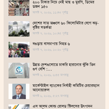
২০০ টাকার নিচে নেই মাছ ও মুরগি, ডিমের
ডজন ১৫০
আগস্ট ৭, ২০২৬, ১১:৪৩ পূর্বাহ্ণ
দেশের সাত অঞ্চলে ৬০ কিলোমিটার বেগে ঝড়-
বৃষ্টির সতর্কতা
আগস্ট ৭, ২০২৬, ১০:৪৫ পূর্বাহ্ণ
বগুড়ায় বাসচাপায় নিহত ৬
আগস্ট ৭, ২০২৬, ১০:২০ পূর্বাহ্ণ
উন্নত দেশগুলোতে চাকরি হারানোর ঝুঁকি তিন
গুণ বেশি :…
আগস্ট ৬, ২০২৬, ৬:৫৫ অপরাহ্ণ
মার্কেন্টাইল ব্যাংকের নির্বাহী কমিটির চেয়ারম্যান
আনোয়ারুল
আগস্ট ৬, ২০২৬, ৫:২৭ অপরাহ্ণ
এস আলম কোল্ড রোলড স্টিলসের উৎপাদন