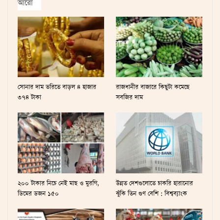
আরো
সোনার দাম ভ‌রি‌তে বাড়ল ৪ হাজার
রাজধানীর বাজারে কিছুটা কমেছে
৩৭৪ টাকা
সবজির দাম
২০০ টাকার নিচে নেই মাছ ও মুরগি,
উন্নত দেশগুলোতে চাকরি হারানোর
ডিমের ডজন ১৫০
ঝুঁকি তিন গুণ বেশি : বিশ্বব্যাংক