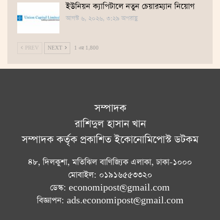
ইউনিয়ন ক্যাপিটালে নতুন চেয়ারম্যান নিয়োগ
আগস্ট ৬, ২০২৬, ৩:২৯ অপরাহ্ণ
PREV
NEXT
1 এর 1,800
সম্পাদক
রাশিদুল হাসান খান
সম্পাদক কর্তৃক প্রকাশিত ইকোনোমিপোস্ট ডটকম
৪৮, দিলকুশা, মতিঝিল বাণিজ্যিক এলাকা, ঢাকা-১০০০
মোবাইল: ০১৯১৬৫৫৩৩২০
ডেস্ক: economipost@gmail.com
বিজ্ঞাপন: ads.economipost@gmail.com