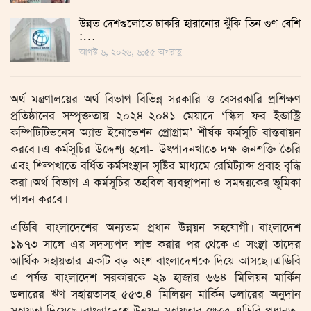
উন্নত দেশগুলোতে চাকরি হারানোর ঝুঁকি তিন গুণ বেশি
:…
আগস্ট ৬, ২০২৬, ৬:৫৫ অপরাহ্ণ
অর্থ মন্ত্রণালয়ের অর্থ বিভাগ বিভিন্ন সরকারি ও বেসরকারি প্রশিক্ষণ
প্রতিষ্ঠানের সম্পৃক্ততায় ২০২৪-২০৪১ মেয়াদে ‘স্কিল ফর ইন্ডাস্ট্রি
কম্পিটিটিভনেস অ্যান্ড ইনোভেশন প্রোগ্রাম’ শীর্ষক কর্মসূচি বাস্তবায়ন
করবে। এ কর্মসূচির উদ্দেশ্য হলো- উৎপাদনখাতে দক্ষ জনশক্তি তৈরি
এবং শিল্পখাতে বর্ধিত কর্মসংস্থান সৃষ্টির মাধ্যমে রেমিট্যান্স প্রবাহ বৃদ্ধি
করা। অর্থ বিভাগ এ কর্মসূচির তহবিল ব্যবস্থাপনা ও সমন্বয়কের ভূমিকা
পালন করবে।
এডিবি বাংলাদেশের অন্যতম প্রধান উন্নয়ন সহযোগী। বাংলাদেশ
১৯৭৩ সালে এর সদস্যপদ লাভ করার পর থেকে এ সংস্থা তাদের
আর্থিক সহায়তার একটি বড় অংশ বাংলাদেশকে দিয়ে আসছে। এডিবি
এ পর্যন্ত বাংলাদেশ সরকারকে ২৯ হাজার ৬৬৪ মিলিয়ন মার্কিন
ডলারের ঋণ সহায়তাসহ ৫৫৩.৪ মিলিয়ন মার্কিন ডলারের অনুদান