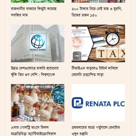
রাজধানীর বাজারে কিছুটা কমেছে
২০০ টাকার নিচে নেই মাছ ও মুরগি,
সবজির দাম
ডিমের ডজন ১৫০
উন্নত দেশগুলোতে চাকরি হারানোর
টিআইএন বাড়লেও রিটার্ন দাখিলে
ঝুঁকি তিন গুণ বেশি : বিশ্বব্যাংক
মেলেনি প্রত্যাশিত সাড়া
এবার পোলট্রি মাংসে মিলল
প্রথমবারের মতো পর্তুগালে রেনাটার
মাত্রাতিরিক্ত অ্যান্টিমাইক্রোবিয়াল
ওষুধ রপ্তানি