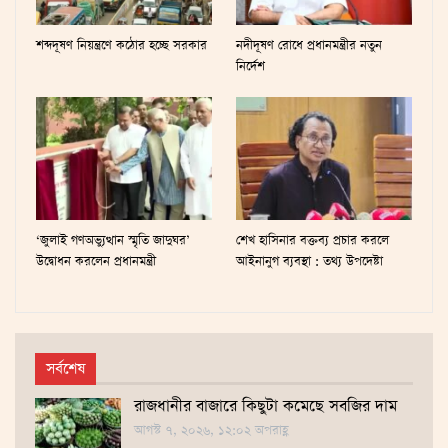
শব্দদূষণ নিয়ন্ত্রণে কঠোর হচ্ছে সরকার
নদীদূষণ রোধে প্রধানমন্ত্রীর নতুন
নির্দেশ
‘জুলাই গণঅভ্যুত্থান স্মৃতি জাদুঘর’
শেখ হাসিনার বক্তব্য প্রচার করলে
উদ্বোধন করলেন প্রধানমন্ত্রী
আইনানুগ ব্যবস্থা : তথ্য উপদেষ্টা
সর্বশেষ
রাজধানীর বাজারে কিছুটা কমেছে সবজির দাম
আগস্ট ৭, ২০২৬, ১২:০২ অপরাহ্ণ