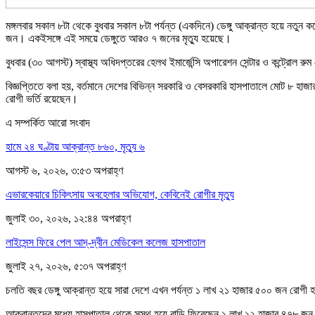
মঙ্গলবার সকাল ৮টা থেকে বুধবার সকাল ৮টা পর্যন্ত (একদিনে) ডেঙ্গু আক্রান্ত হয়ে নত
জন। একইসঙ্গে এই সময়ে ডেঙ্গুতে আরও ৭ জনের মৃত্যু হয়েছে।
বুধবার (৩০ আগস্ট) স্বাস্থ্য অধিদপ্তরের হেলথ ইমার্জেন্সি অপারেশন সেন্টার ও কন্ট্রোল
বিজ্ঞপ্তিতে বলা হয়, বর্তমানে দেশের বিভিন্ন সরকারি ও বেসরকারি হাসপাতালে মোট ৮ হা
রোগী ভর্তি রয়েছেন।
এ সম্পর্কিত আরো সংবাদ
হামে ২৪ ঘণ্টায় আক্রান্ত ৮৬০, মৃত্যু ৬
আগস্ট ৬, ২০২৬, ৩:৫৩ অপরাহ্ণ
এভারকেয়ারে চিকিৎসায় অবহেলার অভিযোগ, কেবিনেই রোগীর মৃত্যু
জুলাই ৩০, ২০২৬, ১২:৪৪ অপরাহ্ণ
লাইসেন্স ফিরে পেল আদ্-দ্বীন মেডিকেল কলেজ হাসপাতাল
জুলাই ২৭, ২০২৬, ৫:৩৭ অপরাহ্ণ
চলতি বছর ডেঙ্গু আক্রান্ত হয়ে সারা দেশে এখন পর্যন্ত ১ লাখ ২১ হাজার ৫০০ জন রোগী
আক্রান্তদের মধ্যে হাসপাতাল থেকে সুস্থ হয়ে বাড়ি ফিরেছেন ১ লাখ ১২ হাজার ৪৭৮ জ