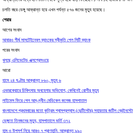
চলতি বছর ডেঙ্গু আক্রান্ত হয়ে এখন পর্যন্ত ৫৭৬ জনের মৃত্যু হয়েছে।
শেয়ার
আগের সংবাদ
আবারও শীর্ষ সাসটেইনেবল ব্যাংকের স্বীকৃতি পেল সিটি ব্যাংক
পরের সংবাদ
খুলছে এলিভেটেড এক্সপ্রেসওয়ে
আরো
হামে ২৪ ঘণ্টায় আক্রান্ত ৮৬০, মৃত্যু ৬
এভারকেয়ারে চিকিৎসায় অবহেলার অভিযোগ, কেবিনেই রোগীর মৃত্যু
লাইসেন্স ফিরে পেল আদ্-দ্বীন মেডিকেল কলেজ হাসপাতাল
বাংলাদেশে প্রথমবারের মতো কৃত্রিম শ্বাসপ্রশ্বাস (ভেন্টিলেটর) সহায়তায় জটিল ব্রেইনস্
ডেঙ্গুতে তিনজনের মৃত্যু, হাসপাতালে ভর্তি ৩৭২
হাম ও উপসর্গ নিয়ে আরও ৭ প্রাণহানি, আক্রান্ত ৯৯০