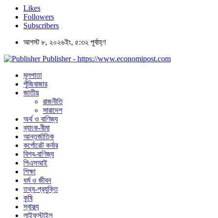
Likes
Followers
Subscribers
আগস্ট ৮, ২০২৬ইং, ৫:৩২ পূর্বাহ্ণ
Publisher - https://www.economipost.com
মূলপাতা
পুঁজিবাজার
জাতীয়
রাজনীতি
সারাদেশ
অর্থ ও বাণিজ্য
ব্যাংক-বীমা
আন্তর্জাতিক
কর্পোরেট কর্নার
বিশ্ব-বাণিজ্য
পিএসআই
শিক্ষা
ধর্ম ও জীবন
তথ্য-প্রযুক্তি
কৃষি
স্বাস্থ্য
লাইফস্টাইল