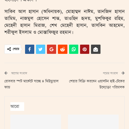
সাকিব আল হাসান (অধিনায়ক), মোহাম্মদ নাঈম, তানজিদ হাসান
তামিম, নাজমুল হোসেন শান্ত, তাওহিদ হৃদয়, মুশফিকুর রহিম,
মেহেদী হাসান মিরাজ, শেখ মেহেদী হাসান, তাসকিন আহমেদ,
শরীফুল ইসলাম ও মোস্তাফিজুর রহমান।
শেয়ার
আগের সংবাদ
পরের সংবাদ
রোববার স্পট মার্কেটে যাচ্ছে ৪ মিউচ্যুয়াল
শেয়ার বিক্রি করবেন ওয়ালটন হাই-টেকের
ফান্ড
উদ্যোক্তা পরিচালক
আরো