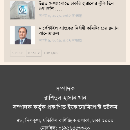
উন্নত দেশগুলোতে চাকরি হারানোর ঝুঁকি তিন
গুণ বেশি :…
আগস্ট ৬, ২০২৬, ৬:৫৫ অপরাহ্ণ
মার্কেন্টাইল ব্যাংকের নির্বাহী কমিটির চেয়ারম্যান
আনোয়ারুল
আগস্ট ৬, ২০২৬, ৫:২৭ অপরাহ্ণ
PREV
NEXT
1 এর 1,800
সম্পাদক
রাশিদুল হাসান খান
সম্পাদক কর্তৃক প্রকাশিত ইকোনোমিপোস্ট ডটকম
৪৮, দিলকুশা, মতিঝিল বাণিজ্যিক এলাকা, ঢাকা-১০০০
মোবাইল: ০১৯১৬৫৫৩৩২০