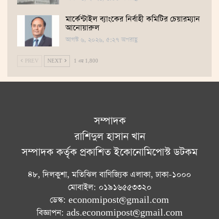
মার্কেন্টাইল ব্যাংকের নির্বাহী কমিটির চেয়ারম্যান
আনোয়ারুল
আগস্ট ৬, ২০২৬, ৫:২৭ অপরাহ্ণ
PREV
NEXT
1 এর 1,800
সম্পাদক
রাশিদুল হাসান খান
সম্পাদক কর্তৃক প্রকাশিত ইকোনোমিপোস্ট ডটকম
৪৮, দিলকুশা, মতিঝিল বাণিজ্যিক এলাকা, ঢাকা-১০০০
মোবাইল: ০১৯১৬৫৫৩৩২০
ডেস্ক: economipost@gmail.com
বিজ্ঞাপন: ads.economipost@gmail.com