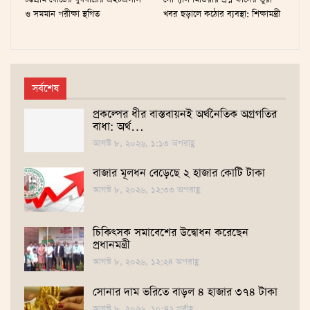
ও সমমান পরীক্ষা স্থগিত
খবর ছড়ালে কঠোর ব্যবস্থা: শিক্ষামন্ত্রী
সর্বশেষ
প্রকল্পের ধীর বাস্তবায়নই অর্থনৈতিক অগ্রগতির
বাধা: অর্থ…
আগস্ট ৮, ২০২৬, ১:১৩ অপরাহ্ণ
বাজার মূলধন বেড়েছে ২ হাজার কোটি টাকা
আগস্ট ৮, ২০২৬, ১২:৩৩ অপরাহ্ণ
চিকিৎসক সমাবেশের উদ্বোধন করেছেন
প্রধানমন্ত্রী
আগস্ট ৮, ২০২৬, ১২:২৪ অপরাহ্ণ
সোনার দাম ভ‌রি‌তে বাড়ল ৪ হাজার ৩৭৪ টাকা
আগস্ট ৮, ২০২৬, ১০:৪২ পূর্বাহ্ণ