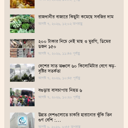
রাজধানীর বাজারে কিছুটা কমেছে সবজির দাম
আগস্ট ৭, ২০২৬, ১২:০২ অপরাহ্ণ
২০০ টাকার নিচে নেই মাছ ও মুরগি, ডিমের
ডজন ১৫০
আগস্ট ৭, ২০২৬, ১১:৪৩ পূর্বাহ্ণ
দেশের সাত অঞ্চলে ৬০ কিলোমিটার বেগে ঝড়-
বৃষ্টির সতর্কতা
আগস্ট ৭, ২০২৬, ১০:৪৫ পূর্বাহ্ণ
বগুড়ায় বাসচাপায় নিহত ৬
আগস্ট ৭, ২০২৬, ১০:২০ পূর্বাহ্ণ
উন্নত দেশগুলোতে চাকরি হারানোর ঝুঁকি তিন
গুণ বেশি :…
আগস্ট ৬, ২০২৬, ৬:৫৫ অপরাহ্ণ