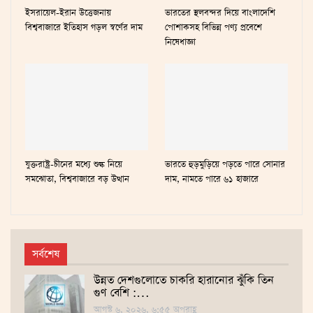
ইসরায়েল-ইরান উত্তেজনায়
ভারতের স্থলবন্দর দিয়ে বাংলাদেশি
বিশ্ববাজারে ইতিহাস গড়ল স্বর্ণের দাম
পোশাকসহ বিভিন্ন পণ্য প্রবেশে
নিষেধাজ্ঞা
যুক্তরাষ্ট্র-চীনের মধ্যে শুল্ক নিয়ে
ভারতে হুড়মুড়িয়ে পড়তে পারে সোনার
সমঝোতা, বিশ্ববাজারে বড় উত্থান
দাম, নামতে পারে ৬১ হাজারে
সর্বশেষ
উন্নত দেশগুলোতে চাকরি হারানোর ঝুঁকি তিন
গুণ বেশি :…
আগস্ট ৬, ২০২৬, ৬:৫৫ অপরাহ্ণ