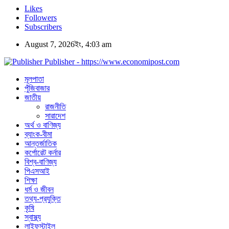
Likes
Followers
Subscribers
August 7, 2026ইং, 4:03 am
Publisher - https://www.economipost.com
মূলপাতা
পুঁজিবাজার
জাতীয়
রাজনীতি
সারাদেশ
অর্থ ও বাণিজ্য
ব্যাংক-বীমা
আন্তর্জাতিক
কর্পোরেট কর্নার
বিশ্ব-বাণিজ্য
পিএসআই
শিক্ষা
ধর্ম ও জীবন
তথ্য-প্রযুক্তি
কৃষি
স্বাস্থ্য
লাইফস্টাইল