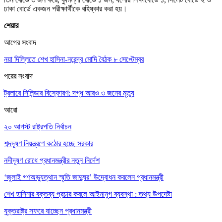
ঢাকা বোর্ডে একজন পরীক্ষার্থীকে বহিষ্কার করা হয়।
শেয়ার
আগের সংবাদ
নয়া দিল্লিতে শেখ হাসিনা-নরেন্দ্র মোদি বৈঠক ৮ সেপ্টেম্বর
পরের সংবাদ
ট্রলারে সিলিন্ডার বিস্ফোরণ: দগ্ধ আরও ৩ জনের মৃত্যু
আরো
২০ আগস্ট রাষ্ট্রপতি নির্বাচন
শব্দদূষণ নিয়ন্ত্রণে কঠোর হচ্ছে সরকার
নদীদূষণ রোধে প্রধানমন্ত্রীর নতুন নির্দেশ
‘জুলাই গণঅভ্যুত্থান স্মৃতি জাদুঘর’ উদ্বোধন করলেন প্রধানমন্ত্রী
শেখ হাসিনার বক্তব্য প্রচার করলে আইনানুগ ব্যবস্থা : তথ্য উপদেষ্টা
যুক্তরাষ্ট্র সফরে যাচ্ছেন প্রধানমন্ত্রী