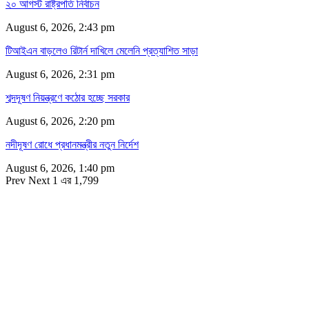
২০ আগস্ট রাষ্ট্রপতি নির্বাচন
August 6, 2026, 2:43 pm
টিআইএন বাড়লেও রিটার্ন দাখিলে মেলেনি প্রত্যাশিত সাড়া
August 6, 2026, 2:31 pm
শব্দদূষণ নিয়ন্ত্রণে কঠোর হচ্ছে সরকার
August 6, 2026, 2:20 pm
নদীদূষণ রোধে প্রধানমন্ত্রীর নতুন নির্দেশ
August 6, 2026, 1:40 pm
Prev
Next
1 এর 1,799
সম্পাদক
রাশিদুল হাসান খান
সম্পাদক কর্তৃক প্রকাশিত ইকোনোমিপোস্ট ডটকম
৪৮, দিলকুশা, মতিঝিল বাণিজ্যিক এলাকা, ঢাকা-১০০০
মোবাইল: ০১৯১৬৫৫৩৩২০
ডেস্ক: economipost@gmail.com
বিজ্ঞাপন: ads.economipost@gmail.com