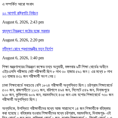
এ সম্পর্কিত আরো সংবাদ
২০ আগস্ট রাষ্ট্রপতি নির্বাচন
August 6, 2026, 2:43 pm
শব্দদূষণ নিয়ন্ত্রণে কঠোর হচ্ছে সরকার
August 6, 2026, 2:20 pm
নদীদূষণ রোধে প্রধানমন্ত্রীর নতুন নির্দেশ
August 6, 2026, 1:40 pm
শিক্ষা মন্ত্রণালয়ের নিয়ন্ত্রণ কক্ষের তথ্য অনুযায়ী, মঙ্গলবার ৯টি শিক্ষা বোর্ডের অধীনে
এইচএসসি পরীক্ষায় মোট পরীক্ষার্থী ছিল ৮ লাখ ৩০ হাজার ৫৯১ জন। এর মধ্যে ৮ লাখ
২৩ হাজার ৪৩১ জন পরীক্ষার্থী অংশ নেয়।
ঢাকা শিক্ষাবোর্ডে সবচেয়ে বেশি ১৮২৪ পরীক্ষার্থী অনুপস্থিত ছিল। চট্টগ্রাম শিক্ষাবোর্ডে
৫০০ জন, রাজশাহীতে ১১০১ জন, বরিশালে ৪৯৪ জন, সিলেটে ৫৪৯ জন, দিনাজপুরে
৯১৮ জন, কুমিল্লায় ৬০৯ জন, ময়মনসিংহে ৪৩৫ জন এবং যশোর শিক্ষাবোর্ডে ৭৩০ জন
পরীক্ষার্থী অনুপস্থিত ছিল।
অন্যদিকে, উপস্থিত পরীক্ষার্থীদের মধ্যে আজ সারাদেশে ১৪ জন শিক্ষার্থীকে বহিষ্কার
করা হয়েছে। বহিষ্কার হওয়ার শিক্ষার্থীদের মধ্যে চট্টগ্রাম, ময়মনসিংহ, দিনাজপুর- এই
তিন বোর্ডে ৩ জন করে, কুমিল্লা বোর্ডে ১ জন, যশোর শিক্ষাবোর্ডে ১, সিলেট বোর্ডে ২ ও