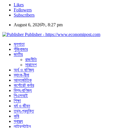
Likes
Followers
Subscribers
August 6, 2026ইং, 8:27 pm
Publisher - https://www.economipost.com
মূলপাতা
পুঁজিবাজার
জাতীয়
রাজনীতি
সারাদেশ
অর্থ ও বাণিজ্য
ব্যাংক-বীমা
আন্তর্জাতিক
কর্পোরেট কর্নার
বিশ্ব-বাণিজ্য
পিএসআই
শিক্ষা
ধর্ম ও জীবন
তথ্য-প্রযুক্তি
কৃষি
স্বাস্থ্য
লাইফস্টাইল