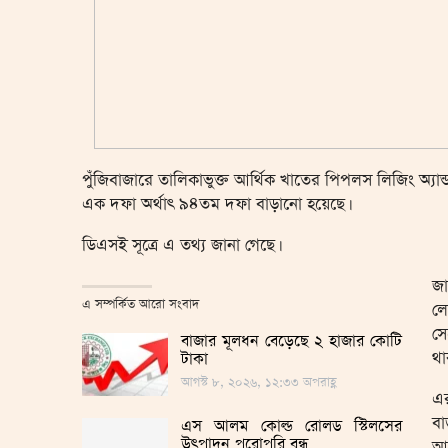
পুঁজিবাজারে তালিকাভুক্ত আর্থিক খাতের পিপলস লিজিং অ্যান্
এক দফা অর্থাৎ ৯৪তম দফা বাড়ানো হয়েছে।
ডিএসই সূত্রে এ তথ্য জানা গেছে।
জা
এ সম্পর্কিত আরো সংবাদ
লে
সে
বাজার মূলধন বেড়েছে ২ হাজার কোটি
থা
টাকা
আগস্ট ৮, ২০২৬, ১২:৩৩ অপরাহ্ণ
এর
বা
এস আলম কোল্ড রোলড স্টিলসের
উৎপাদন পুরোপুরি বন্ধ
আগ