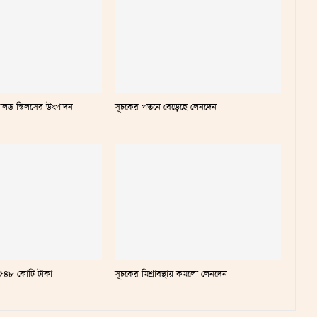
লড স্টিলসের উৎপাদন
সূচকের পতনে বেড়েছে লেনদেন
ন ৫৪৮ কোটি টাকা
সূচকের মিশ্রাবস্থায় কমলো লেনদেন