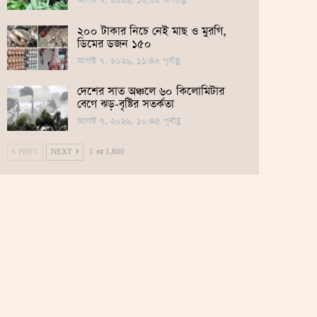
আগস্ট ৭, ২০২৬, ১২:০২ অপরাহ্ণ
২০০ টাকার নিচে নেই মাছ ও মুরগি,
ডিমের ডজন ১৫০
আগস্ট ৭, ২০২৬, ১১:৪৩ পূর্বাহ্ণ
দেশের সাত অঞ্চলে ৬০ কিলোমিটার
বেগে ঝড়-বৃষ্টির সতর্কতা
আগস্ট ৭, ২০২৬, ১০:৪৫ পূর্বাহ্ণ
PREV
NEXT
1 এর 1,800