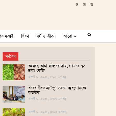
পিএসআই
শিক্ষা
ধর্ম ও জীবন
আরো
সর্বশেষ
কমেছে কাঁচা মরিচের দাম, পেঁয়াজ ৭০
টাকা কেজি
আগস্ট ৮, ২০২৬, ৫:২৮ অপরাহ্ণ
রাজধানীতে ত্রুটিপূর্ণ ভবনে ব্যবস্থা নিচ্ছে
রাজউক
আগস্ট ৮, ২০২৬, ৪:৩৭ অপরাহ্ণ
আগস্ট ৮, ২০২৬, ৩:০৩ অপরাহ্ণ