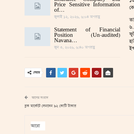
১২
Price Sensitive Information
কো
of…
জুলাই ১২, ২০২৬, ৬:০৪ অপরাহ্ণ
তা
৬
Statement of Financial
ফু
Position (Un-audited)
Navana…
হা
জুন ৩, ২০২৬, ৬:৪০ অপরাহ্ণ
ইন
শেয়ার
আগের সংবাদ
ব্লক মার্কেটে লেনদেন ৯২ কোটি টাকার
আরো