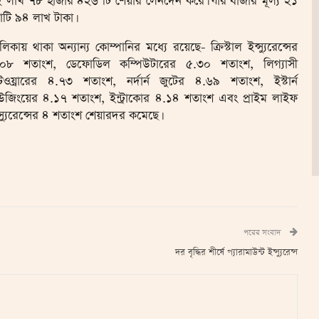
 লাখ ৭৮ হাজার ৪২৬ টি শেয়ার লেনদেন করে। যার বাজার মূল্য ২১
টি ৯৪ লাখ টাকা।
লিকায় থাকা অন্যান্য কোম্পানির মধ্যে রয়েছে- ক্রিস্টাল ইন্স্যুরেন্সের
.০৮ শতাংশ, ডেফোডিল কম্পিউটারের ৫.৩০ শতাংশ, লিগ্যাসী
টওয়্রারের ৪.৭৩ শতাংশ, নর্দার্ন জুটের ৪.৬৯ শতাংশ, ইস্টার্ন
উজিংয়ের ৪.১৭ শতাংশ, ইন্ট্রাকোর ৪.১৪ শতাংশ এবং প্রাইম লাইফ
্স্যুরেন্সের ৪ শতাংশ শেয়ারদর কমেছে।
পরের সংবাদ
দর বৃদ্ধির শীর্ষে প্যারামাউন্ট ইন্স্যুরেন্স