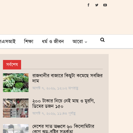
পিএসআই
শিক্ষা
ধর্ম ও জীবন
আরো
সর্বশেষ
রাজধানীর বাজারে কিছুটা কমেছে সবজির
দাম
আগস্ট ৭, ২০২৬, ১২:০২ অপরাহ্ণ
২০০ টাকার নিচে নেই মাছ ও মুরগি,
ডিমের ডজন ১৫০
আগস্ট ৭, ২০২৬, ১১:৪৩ পূর্বাহ্ণ
দেশের সাত অঞ্চলে ৬০ কিলোমিটার
বেগে ঝড়-বৃষ্টির সতর্কতা