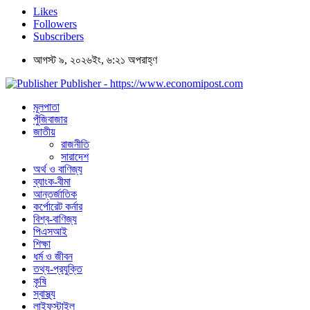
Likes
Followers
Subscribers
আগস্ট ৯, ২০২৬ইং, ৬:২১ অপরাহ্ণ
Publisher - https://www.economipost.com
মূলপাতা
পুঁজিবাজার
জাতীয়
রাজনীতি
সারাদেশ
অর্থ ও বাণিজ্য
ব্যাংক-বীমা
আন্তর্জাতিক
কর্পোরেট কর্নার
বিশ্ব-বাণিজ্য
পিএসআই
শিক্ষা
ধর্ম ও জীবন
তথ্য-প্রযুক্তি
কৃষি
স্বাস্থ্য
লাইফস্টাইল