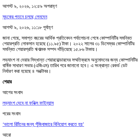
আগস্ট ৯, ২০২৬, ১২:৫৯ অপরাহ্ণ
সূচকের পতনে চলছে লেনদেন
আগস্ট ৯, ২০২৬, ১১:১৮ পূর্বাহ্ণ
জানা গেছে, সমাপ্ত বছরের আর্থিক প্রতিবেদন পর্যালোচনা শেষে কোম্পানিটির সমন্বিত
শেয়ারপ্রতি লোকসান হয়েছে (১১.৯৫) টাকা। ২০২২ সালের ৩১ ডিসেম্বর কোম্পানিটির
সমন্বিত শেয়ারপ্রতি ঋণাত্মক সম্পদ দাঁড়িয়েছে ১৫.৮৬ টাকায়।
লভ্যাংশ না দেয়ার সিদ্ধান্ত শেয়ারহোল্ডারদের সম্মতিক্রমে অনুমোদনের জন্য কোম্পানিটির
বার্ষিক সাধারণ সভার (এজিএম) তারিখ পরে জানানো হবে। এ সংক্রান্ত রেকর্ড ডেট
নির্ধারণ করা হয়েছে ৪ অক্টোবর।
শেয়ার
আগের সংবাদ
লভ্যাংশ দেবে না ফনিক্স ফাইন্যান্স
পরের সংবাদ
‘ভালো রির্টানের জন্য পুঁজিবাজারে বিনিয়োগ করতে হয়’
আরো