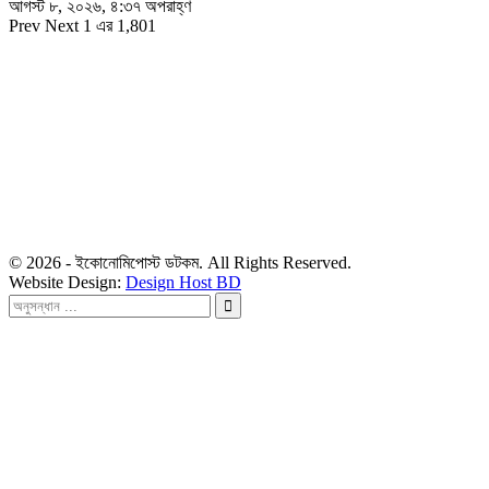
আগস্ট ৮, ২০২৬, ৪:৩৭ অপরাহ্ণ
Prev
Next
1 এর 1,801
সম্পাদক
রাশিদুল হাসান খান
সম্পাদক কর্তৃক প্রকাশিত ইকোনোমিপোস্ট ডটকম
৪৮, দিলকুশা, মতিঝিল বাণিজ্যিক এলাকা, ঢাকা-১০০০
মোবাইল: ০১৯১৬৫৫৩৩২০
ডেস্ক: economipost@gmail.com
বিজ্ঞাপন: ads.economipost@gmail.com
© 2026 - ইকোনোমিপোস্ট ডটকম. All Rights Reserved.
Website Design:
Design Host BD