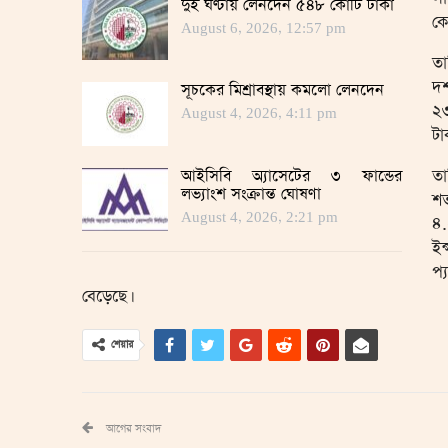
দুই ঘণ্টায় লেনদেন ৫৪৮ কোটি টাকা
কো
August 6, 2026, 12:57 pm
তা
দশ
সূচকের মিশ্রাবস্থায় কমলো লেনদেন
২৩
August 4, 2026, 4:11 pm
টা
তা
আইসিবি অ্যাসেটের ৩ ফান্ডের
লভ্যাংশ সংক্রান্ত ঘোষণা
শত
August 4, 2026, 2:21 pm
৪.
ইন
প্
বেড়েছে।
শেয়ার
আগের সংবাদ