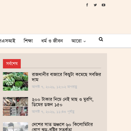
পিএসআই
শিক্ষা
ধর্ম ও জীবন
আরো
সর্বশেষ
রাজধানীর বাজারে কিছুটা কমেছে সবজির
দাম
আগস্ট ৭, ২০২৬, ১২:০২ অপরাহ্ণ
২০০ টাকার নিচে নেই মাছ ও মুরগি,
ডিমের ডজন ১৫০
আগস্ট ৭, ২০২৬, ১১:৪৩ পূর্বাহ্ণ
দেশের সাত অঞ্চলে ৬০ কিলোমিটার
বেগে ঝড়-বৃষ্টির সতর্কতা