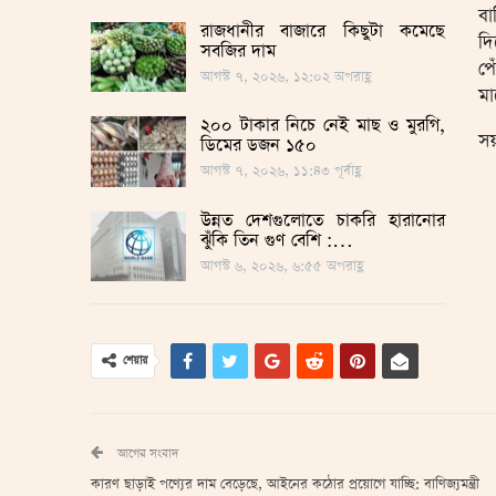
বা
রাজধানীর বাজারে কিছুটা কমেছে
দি
সবজির দাম
পে
আগস্ট ৭, ২০২৬, ১২:০২ অপরাহ্ণ
মা
২০০ টাকার নিচে নেই মাছ ও মুরগি,
সয
ডিমের ডজন ১৫০
আগস্ট ৭, ২০২৬, ১১:৪৩ পূর্বাহ্ণ
উন্নত দেশগুলোতে চাকরি হারানোর
ঝুঁকি তিন গুণ বেশি :…
আগস্ট ৬, ২০২৬, ৬:৫৫ অপরাহ্ণ
শেয়ার
আগের সংবাদ
কারণ ছাড়াই পণ্যের দাম বেড়েছে, আইনের কঠোর প্রয়োগে যাচ্ছি: বাণিজ্যমন্ত্রী