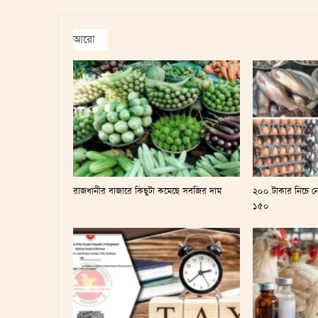
আরো
রাজধানীর বাজারে কিছুটা কমেছে সবজির দাম
২০০ টাকার নিচে ন
১৫০