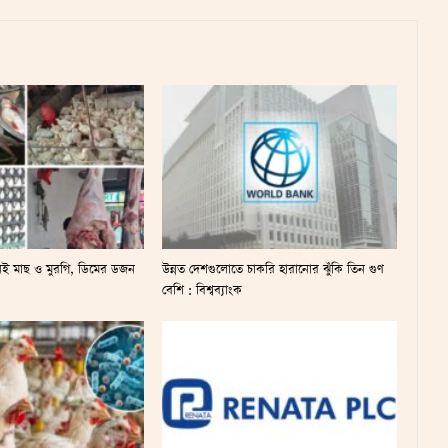
েই মাছ ও মুরগি, ডিমের ডজন
উন্নত দেশগুলোতে চাকরি হারানোর ঝুঁকি তিন গুণ
বেশি : বিশ্বব্যাংক