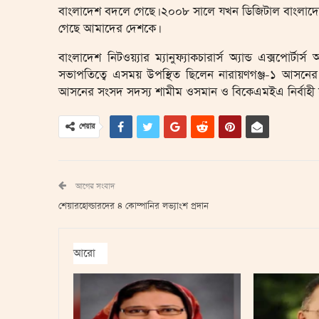
বাংলাদেশ বদলে গেছে। ২০০৮ সালে যখন ডিজিটাল বাংলা
গেছে আমাদের দেশকে।
বাংলাদেশ নিটওয়্যার ম্যানুফ্যাকচারার্স অ্যান্ড এক্সপো
সভাপতিত্বে এসময় উপস্থিত ছিলেন নারায়ণগঞ্জ-১ আসনের সংস
আসনের সংসদ সদস্য শামীম ওসমান ও বিকেএমইএ নির্বাহী সভ
শেয়ার
আগের সংবাদ
শেয়ারহোল্ডারদের ৪ কোম্পানির লভ্যাংশ প্রদান
আরো