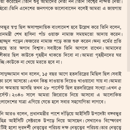
হযোগিতা করেছেন। তিনি শুধু আমাদের নেতা নন। তিনি বিশ্বের নন্দিত নেতা।
ন হিরো। তিনি এদেশের জনগণকে ভালোবাসেন বলেই আমরা এ জায়গায়
্গবন্ধুর স্বপ্ন ছিল অসাম্প্রদায়িক বাংলাদেশ হবে উল্লেখ করে তিনি বলেন,
রধানমন্ত্রী শেখ হাসিনা পাঁচ ওয়াক্ত নামাজ সময়মতো আদায় করেন।
হাজ্জুদ পড়েন। ফজরের নামাজ পড়ে কাজ শুরু করেন। অন্য ধর্মের প্রতি
য়েছে তার অগাধ বিশ্বাস। সবাইকে তিনি আগলে রাখেন। আমাদের
্গীকার ছিল কাউকে গৃহহীন থাকতে দিবো না। আমরা গৃহহীনদের ঘর
চ্ছি। কাউকে না খেয়ে মরতে হবে না।
াদুজ্জামান খান বলেন, ১৫ বছর আগে হতদরিদ্রের মিছিল ছিল। সবাই
কা চলে আসতো। এখন কিন্তু দাওয়াত দিয়েও খাওয়ানো যায় না। আমরা
ন ক্ষমতায় আসছি তখন ২৮ পার্সেন্ট ছিল হতদরিদ্রের সংখ্যা। এখন ৫
ার্সেন্ট। ২০৪০ সালে আমরা জিরোতে নিয়ে আসবো এ আলোকিত
ংলাদেশের যাত্রা এগিয়ে যেতে হলে সবার সহযোগিতা লাগবে।
নি আরও বলেন, প্রধানমন্ত্রীর পাশে দাঁড়িয়ে আইসিটি উপদেষ্টা বঙ্গবন্ধুর
হিত্র আইসিটি সেক্টরকে উপড়ে নিয়ে আসছেন। সেখানেও বিস্ফোরণ
হলো দূরদর্শী নেতৃত্বের পরিচয় দক্ষ নেতৃত্বের পরিচয়। তার নেতৃত্বে