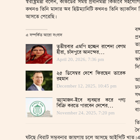
স্বরাষ্ট্রমন্ত্রী বলেন, কভিডের সময় প্রধানমন্ত্রী কিভাবে স
কখনও তিনি মাদার অব হিউম্যানিটি কখনও তিনি ভ্যাকসি
আসতে পেরেছি।
বঙ
এ সম্পর্কিত আরো সংবাদ
প্
তা
তৃতীয়বার এমপি হচ্ছেন রাশেদা বেগম
র
হীরা, চাঁদপুরে আনন্দের…
অঙ
April 20, 2026, 7:36 pm
দি
২৫ ডিসেম্বর দেশে ফিরছেন তারেক
রহমান
আস
December 12, 2025, 10:45 pm
ঢা
যখ
অ্যামাজন-ইবে ব্যবহার করে পণ্য
প
বিক্রি করতে পারবেন দেশের…
বা
November 24, 2025, 7:20 pm
তি
দৈ
ঘটছে। বিরাট সম্ভবনার জায়গায় চলে আসছে আইসিটি খাত। এটিই 