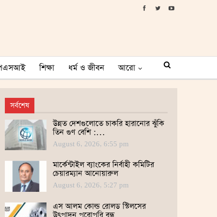
পিএসআই
শিক্ষা
ধর্ম ও জীবন
আরো
সর্বশেষ
উন্নত দেশগুলোতে চাকরি হারানোর ঝুঁকি
তিন গুণ বেশি :…
August 6, 2026, 6:55 pm
মার্কেন্টাইল ব্যাংকের নির্বাহী কমিটির
চেয়ারম্যান আনোয়ারুল
August 6, 2026, 5:27 pm
এস আলম কোল্ড রোলড স্টিলসের
উৎপাদন পুরোপুরি বন্ধ