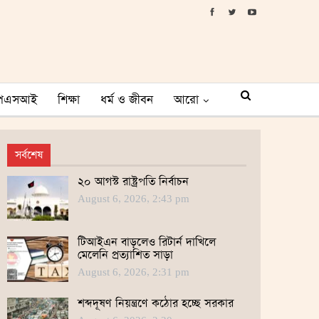
পিএসআই
শিক্ষা
ধর্ম ও জীবন
আরো
সর্বশেষ
২০ আগস্ট রাষ্ট্রপতি নির্বাচন
August 6, 2026, 2:43 pm
টিআইএন বাড়লেও রিটার্ন দাখিলে
মেলেনি প্রত্যাশিত সাড়া
August 6, 2026, 2:31 pm
শব্দদূষণ নিয়ন্ত্রণে কঠোর হচ্ছে সরকার