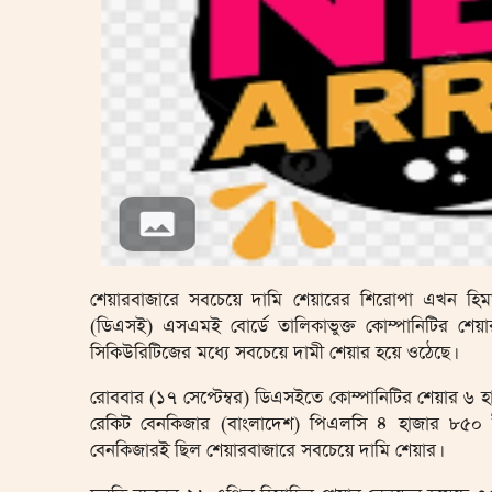
শেয়ারবাজারে সবচেয়ে দামি শেয়ারের শিরোপা এখন হিমাদ্র
(ডিএসই) এসএমই বোর্ডে তালিকাভুক্ত কোম্পানিটির শেয়
সিকিউরিটিজের মধ্যে সবচেয়ে দামী শেয়ার হয়ে ওঠেছে।
রোববার (১৭ সেপ্টেম্বর) ডিএসইতে কোম্পানিটির শেয়ার ৬ হা
রেকিট বেনকিজার (বাংলাদেশ) পিএলসি ৪ হাজার ৮৫০ টাক
বেনকিজারই ছিল শেয়ারবাজারে সবচেয়ে দামি শেয়ার।