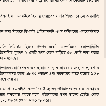
 টাকা ৩০ পয়সায়। মাত্র সাড়ে চার মাসের ব্যবধানে শেয়ারটি ১৮৩ গুণ
(বিএসইসি) ডিএসইকে হিমাদ্রি শেয়ারের বাড়ার পিছনে কোনো কারসাজি
ল।
তিবেদন জমা দিয়েছে ডিএসই। প্রতিবেদনটি এখন কমিশনের এনফোর্সমেন্ট
মাদ্রি লিমিটেড, ইজাব গ্রুপের একটি অঙ্গপ্রতিষ্ঠান। কোম্পানিটির
িশোধিত মূলধন ২ কোটি টাকা থেকে বাড়িয়ে ৫০ কোটি টাকা করার
দ্ধান্ত হয়েছে।
ম্পানির মোট শেয়ার রয়েছে মাত্র সাড়ে ৭ লাখ। যার মধ্যে উদ্যোক্তা ও
িচালকদের কাছে ৯৮.৪৩ শতাংশ এবং সরকারের কাছে রয়েছে ১.৪৮
াংশ শেয়ার।
 আগে বিএসইসি কোম্পানির উদ্যোক্তা-পরিচালকদের বাজারে আরও
য়ার অফলোড করতে বলে। পরিচালকরা তখন তাদের হোল্ডিং থেকে
.৭১ শতাংশ শেয়ার অফলোড করে।