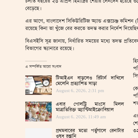
চলতি বছরের ২৬ এপ্রিল হিমাদ্রির শেয়ার লেনদেন হয়েছে ৩৫
বেড়েছে।
এর আগে, বাংলাদেশ সিকিউরিটিজ অ্যান্ড এক্সচেঞ্জ কমিশন 
রয়েছে কিনা তা খুঁজে বের করতে তদন্ত করার নির্দেশ দিয়েছি
বিএসইসি সূত্র জানায়, নির্ধারিত সময়ের মধ্যে তদন্ত প্র
বিভাগের স্ক্যানারে রয়েছে।
হি
এ সম্পর্কিত আরো সংবাদ
পর
সি
টিআইএন বাড়লেও রিটার্ন দাখিলে
মেলেনি প্রত্যাশিত সাড়া
কো
August 6, 2026, 2:31 pm
পর
শত
এবার পোলট্রি মাংসে মিলল
মাত্রাতিরিক্ত অ্যান্টিমাইক্রোবিয়াল
এর
August 6, 2026, 11:49 am
শে
৩২
প্রথমবারের মতো পর্তুগালে রেনাটার
ওষুধ রপ্তানি