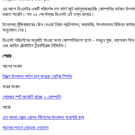
এর আগে ডিএসইর একটি পরিদর্শক দল নর্দার্ণ জুট ম্যানুফ্যাকচারিং কোম্পানির বর্তমান উৎপাদ
করতে পারেনি। গত ০৫ সেপ্টেম্বর ডিএসই এই তথ্য জানায়।
উল্লেখ্য,পুঁজিবাজারের বেঁধে দেওয়া নিয়ম প্রতিপালন, কারসাজি, উৎপাদনসহ বিভিন্ন কার্য
অনুমোদন দেয়।
ডিএসই পরিদর্শনের অনুমতি পাওয়া অন্য কোম্পানিগুলো হলো – ফরচুন সুজ, ন্যাশনাল ফিড মিলস,
এবং জাহিন টেক্সটাইল ইন্ডাস্ট্রিজ লিমিটেড।
শেয়ার
আগের সংবাদ
বিকল্প উৎপাদন লাইন চালু করেছে মেট্রো স্পিনিং
পরের সংবাদ
সোমবার স্পট মার্কেটে যাচ্ছে ২ কোম্পানি
আরো
এস আলম কোল্ড রোলড স্টিলসের উৎপাদন পুরোপুরি বন্ধ
সূচকের পতনে বেড়েছে লেনদেন