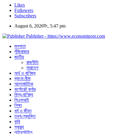
Likes
Followers
Subscribers
August 6, 2026ইং, 5:47 pm
Publisher - https://www.economipost.com
মূলপাতা
পুঁজিবাজার
জাতীয়
রাজনীতি
সারাদেশ
অর্থ ও বাণিজ্য
ব্যাংক-বীমা
আন্তর্জাতিক
কর্পোরেট কর্নার
বিশ্ব-বাণিজ্য
পিএসআই
শিক্ষা
ধর্ম ও জীবন
তথ্য-প্রযুক্তি
কৃষি
স্বাস্থ্য
লাইফস্টাইল