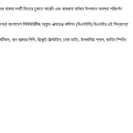
ে বন্ধ থাকায় দলটি ভিতরে ঢুকতে পারেনি এবং কারখানা বর্তমান উৎপাদন অবস্থা পরিদর্শন
সংস্থা বাংলাদেশ সিকিউরিটিজ অ্যান্ড এক্সচেঞ্জ কমিশন (বিএসইসি) ডিএসইর এই সিদ্ধান্তে
স, খান ব্রাদার পিপি, রিজেন্ট টেক্সটাইল, ঢাকা ডাইং, উসমানিয়া গ্লাস, জাহিন স্পিনিং