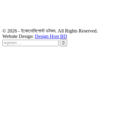
৪৮, দিলকুশা, মতিঝিল বাণিজ্যিক এলাকা, ঢাকা-১০০০
মোবাইল: ০১৯১৬৫৫৩৩২০
ডেস্ক: economipost@gmail.com
বিজ্ঞাপন: ads.economipost@gmail.com
© 2026 - ইকোনোমিপোস্ট ডটকম. All Rights Reserved.
Website Design:
Design Host BD