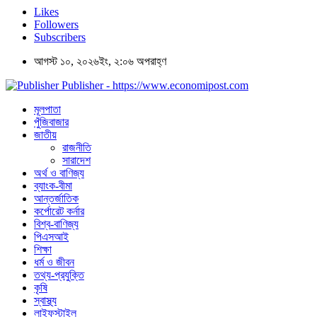
Likes
Followers
Subscribers
আগস্ট ১০, ২০২৬ইং, ২:০৬ অপরাহ্ণ
Publisher - https://www.economipost.com
মূলপাতা
পুঁজিবাজার
জাতীয়
রাজনীতি
সারাদেশ
অর্থ ও বাণিজ্য
ব্যাংক-বীমা
আন্তর্জাতিক
কর্পোরেট কর্নার
বিশ্ব-বাণিজ্য
পিএসআই
শিক্ষা
ধর্ম ও জীবন
তথ্য-প্রযুক্তি
কৃষি
স্বাস্থ্য
লাইফস্টাইল