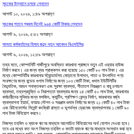
সূচকের উত্থানে চলছে লেনদেন
আগস্ট ১০, ২০২৬, ১:৪৯ অপরাহ্ণ
সূচকের পতনে প্রথম দিনেই ৯৬৪ কোটি টাকার লেনদেন
আগস্ট ৯, ২০২৬, ৫:৫২ অপরাহ্ণ
সালতা কর্মকর্তাদের হিসাব জব্দে নতুন আবেদন বিএসইসির
আগস্ট ৯, ২০২৬, ১২:৫৯ অপরাহ্ণ
তথ্য মতে, কোম্পানিটি গাজীপুরে অবস্থিত কারখানা প্রাঙ্গনে নতুন এই ওয়্যার হাউজ
নির্মাণ করবে। এর জন্য ব্যয় প্রাক্কলন করা হয়েছে ১৫০ কোটি ৮০ লাখ টাকা। এর
মধ্যে কোম্পানিটির কারখানার স্ট্যান্ডার্ডসহ মোড়ানো উপাদান, পাতা ও উৎপাদিত পণ্য
সংরক্ষণের জন্য বন্ডেড গুগাম নির্মাণের জন্য ১০৩ কোটি টাকা, গুদাম ইউটিলিটির
বৈদ্যুতিক, আগুন শনাক্তকরণ এবং সুরক্ষা ব্যবস্থা, শীতাতপ নিয়ন্ত্রণ ও বায়ু চলাচল
ব্যবস্থা, তথ্যপ্রযুক্তি ও নিরাপত্তা ব্যবস্থার জন্য ২৪ কোটি ৫০ লাখ টাকা, কারখানার
কর্মচারীদের সুবিধার জন্য মসজিদ, ক্যান্টিন, প্রশিক্ষণ কেন্দ্র নির্মাণ, কারখানার বর্জ্য
ব্যবস্থাপনা ইয়ার্ড, ফায়ার স্টেশন ও সরঞ্জাম গুদাম নির্মাণের জন্য ২১ কোটি ৪০ লাখ টাকা
এবং রিইনফোর্সড সিমেন্ট কংক্রিট রাস্তা ও ভূগর্ভস্থ ড্রেনেজ ব্যবস্থাপনায় ১ কোটি ৯০
লাখ টাকা বিনিয়োগ করবে।
নিজস্ব তহবিল ও ব্যাংক ঋণের মাধ্যমে আলোচিত বিনিয়োগের অর্থ যোগান দেওয়া হবে।
তবে এর মধ্যে কত অংশ নিজস্ব তহবিল ও কতটা ব্যাংক ঋণের মাধ্যমে সংস্থান করা হবে