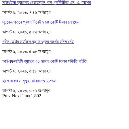
সাউথইস্ট ব্যাংকের চেয়ারম্যান পদে পুনর্নির্বাচিত এম. এ. কাশেম
আগস্ট ৯, ২০২৬, ৭:৪৬ অপরাহ্ণ
সূচকের পতনে প্রথম দিনেই ৯৬৪ কোটি টাকার লেনদেন
আগস্ট ৯, ২০২৬, ৫:৫২ অপরাহ্ণ
গ্রীন ডেল্টার তহবিলে বড় অঙ্কের অর্থের হদিস নেই
আগস্ট ৯, ২০২৬, ৫:৩৮ অপরাহ্ণ
আইএফআইসি ব্যাংকে ২১ হাজার কোটি টাকার সঞ্চিতি ঘাটতি
আগস্ট ৯, ২০২৬, ৩:৫৮ অপরাহ্ণ
হামে আরও ৬ মৃত্যু, আক্রান্ত ১,০৬৩
আগস্ট ৯, ২০২৬, ৩:১৭ অপরাহ্ণ
Prev
Next
1 এর 1,802
সম্পাদক
রাশিদুল হাসান খান
সম্পাদক কর্তৃক প্রকাশিত ইকোনোমিপোস্ট ডটকম