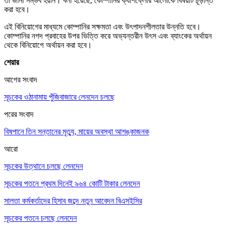
তা জানা সম্ভব হয়নি। বলা হয়েছে, কোম্পানির ক্যাশফ্লোর আলোকে বিষয়টি চূড়ান্ত
করা হবে।
এই বিনিয়োগের মাধ্যমে কোম্পানির সক্ষমতা এবং উৎপাদনশীলতার উন্নতি হবে।
কোম্পানির নগদ প্রবাহের উপর ভিত্তি করে অভ্যন্তরীন উৎস এবং ব্যাংকের অর্থায়ন
থেকে বিনিয়োগে অর্থায়ন করা হবে।
শেয়ার
আগের সংবাদ
সূচকের ওঠানামায় পুঁজিবাজারে লেনদেন চলছে
পরের সংবাদ
বিষপানে তিন সন্তানের মৃত্যু, মায়ের অবস্থা আশঙ্কাজনক
আরো
সূচকের উত্থানে চলছে লেনদেন
সূচকের পতনে প্রথম দিনেই ৯৬৪ কোটি টাকার লেনদেন
সালতা কর্মকর্তাদের হিসাব জব্দে নতুন আবেদন বিএসইসির
সূচকের পতনে চলছে লেনদেন