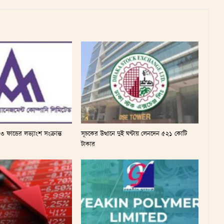
 ফান্ডের লভ্যাংশ সংক্রান্ত
সূচকের উত্থানে দুই ঘণ্টায় লেনদেন ৫২১ কোটি
টাকার