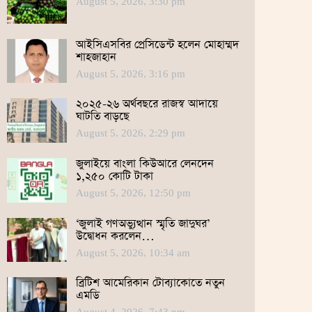
August 5, 2026, 3:30 pm
আইসিএসবির প্রেসিডেন্ট হলেন মোহাম্মদ
শাহজাহান
August 5, 2026, 3:16 pm
২০২৫-২৬ অর্থবছরে রাজস্ব আদায়ে
ঘাটতি বাড়ছে
August 5, 2026, 2:29 pm
জুলাইয়ে বাংলা কিউআরে লেনদেন
১,২৫০ কোটি টাকা
August 5, 2026, 12:50 pm
‘জুলাই গণঅভ্যুত্থান স্মৃতি জাদুঘর’
উদ্বোধন করলেন…
August 5, 2026, 10:34 am
ব্রিটিশ আমেরিকান টোব্যাকোতে নতুন
এমডি