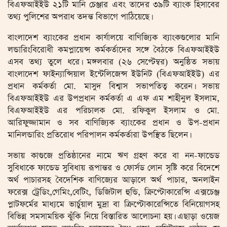
বিএফআইইউ ২১টি মানি চেঞ্জার এবং তাদের ৩৯টি ব্যাংক হিসাবের
তথ্য পুলিশের অপরাধ তদন্ত বিভাগে পাঠিয়েছে।
বাংলাদেশ ব্যাংকের প্রধান কার্যালয়ে বাণিজ্যিক ব্যাংকগুলোর মানি
লন্ডারিংবিরোধী কমপ্লায়েন্স কর্মকর্তাদের সঙ্গে বৈঠকে বিএফআইইউ
এসব তথ্য তুলে ধরে। মঙ্গলবার (২৬ সেপ্টেম্বর) অনুষ্ঠিত সভায়
বাংলাদেশ ফাইন্যান্সিয়াল ইন্টেলিজেন্স ইউনিট (বিএফআইইউ) এর
প্রধান কর্মকর্তা মো. মাসুদ বিশ্বাস সভাপতিত্ব করেন। সভায়
বিএফআইইউ এর উপপ্রধান কর্মকর্তা এ এফ এম শাহীনুল ইসলাম,
বিএফআইইউ এর পরিচালক মো. রফিকুল ইসলাম ও মো.
আরিফুজ্জামান ও সব বাণিজ্যিক ব্যাংকের প্রধান ও উপ-প্রধান
মানিলন্ডারিং প্রতিরোধ পরিপালন কর্মকর্তারা উপস্থিত ছিলেন।
সভায় কাগুজে প্রতিষ্ঠানের নামে ঋণ গ্রহণ করে বা নন-ফান্ডেড
সুবিধাকে ফান্ডেড সুবিধায় রূপান্তর ও ফোর্সড লোন সৃষ্টি করে বিদেশে
অর্থ পাচারসহ বৈদেশিক বাণিজ্যের আড়ালে অর্থ পাচার, অনলাইন
ফরেক্স ট্রেডিং,গেমিং,বেটিং, ডিজিটাল হুন্ডি, ক্রিপ্টোকারেন্সি এক্সচেঞ্জ
প্লাটফর্মের মাধ্যমে ভার্চুয়াল মুদ্রা বা ক্রিপ্টোকারেন্সিতে বিনিয়োগসহ
বিভিন্ন সমসাময়িক ঝুঁকি নিয়ে বিস্তারিত আলোচনা হয়। এছাড়া ওয়েজ