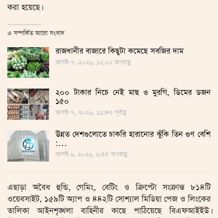
করা হয়েছে।
এ সম্পর্কিত আরো সংবাদ
রাজধানীর বাজারে কিছুটা কমেছে সবজির দাম
আগস্ট ৭, ২০২৬, ১২:০২ অপরাহ্ণ
২০০ টাকার নিচে নেই মাছ ও মুরগি, ডিমের ডজন
১৫০
আগস্ট ৭, ২০২৬, ১১:৪৩ পূর্বাহ্ণ
উন্নত দেশগুলোতে চাকরি হারানোর ঝুঁকি তিন গুণ বেশি
:…
আগস্ট ৬, ২০২৬, ৬:৫৫ অপরাহ্ণ
এছাড়া অবৈধ হুন্ডি, গেমিং, বেটিং ও ক্রিপ্টো সংক্রান্ত ৮১৪টি
ওয়েবসাইট, ১৫৯টি অ্যাপ ও ৪৪২টি সোশ্যাল মিডিয়া পেজ ও লিংকের
তালিকা আইনশৃঙ্খলা বাহিনীর কাছে পাঠিয়েছে বিএফআইইউ।