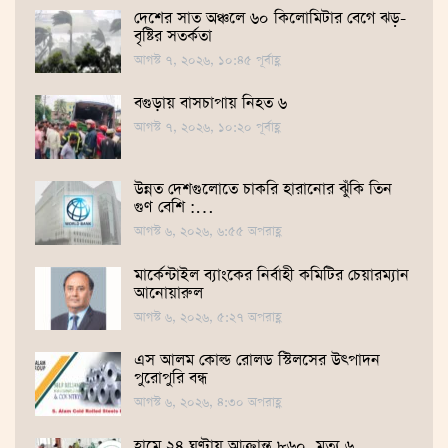
দেশের সাত অঞ্চলে ৬০ কিলোমিটার বেগে ঝড়-
বৃষ্টির সতর্কতা
আগস্ট ৭, ২০২৬, ১০:৪৫ পূর্বাহ্ণ
বগুড়ায় বাসচাপায় নিহত ৬
আগস্ট ৭, ২০২৬, ১০:২০ পূর্বাহ্ণ
উন্নত দেশগুলোতে চাকরি হারানোর ঝুঁকি তিন
গুণ বেশি :…
আগস্ট ৬, ২০২৬, ৬:৫৫ অপরাহ্ণ
মার্কেন্টাইল ব্যাংকের নির্বাহী কমিটির চেয়ারম্যান
আনোয়ারুল
আগস্ট ৬, ২০২৬, ৫:২৭ অপরাহ্ণ
এস আলম কোল্ড রোলড স্টিলসের উৎপাদন
পুরোপুরি বন্ধ
আগস্ট ৬, ২০২৬, ৪:৩০ অপরাহ্ণ
হামে ২৪ ঘণ্টায় আক্রান্ত ৮৬০, মৃত্যু ৬