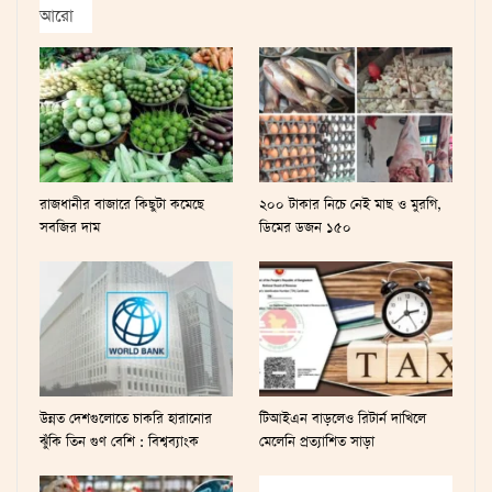
আরো
রাজধানীর বাজারে কিছুটা কমেছে
২০০ টাকার নিচে নেই মাছ ও মুরগি,
সবজির দাম
ডিমের ডজন ১৫০
উন্নত দেশগুলোতে চাকরি হারানোর
টিআইএন বাড়লেও রিটার্ন দাখিলে
ঝুঁকি তিন গুণ বেশি : বিশ্বব্যাংক
মেলেনি প্রত্যাশিত সাড়া