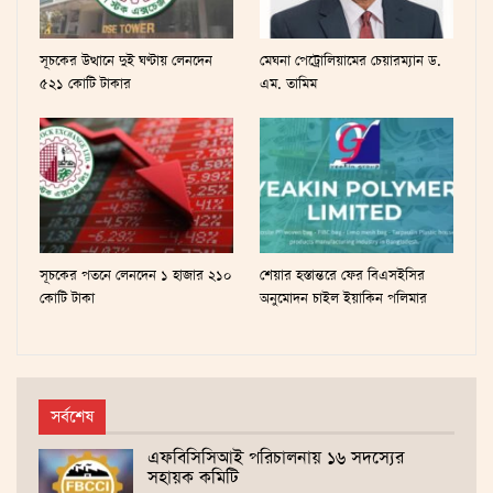
সূচকের উত্থানে দুই ঘণ্টায় লেনদেন
মেঘনা পেট্রোলিয়ামের চেয়ারম্যান ড.
৫২১ কোটি টাকার
এম. তামিম
সূচকের পতনে লেনদেন ১ হাজার ২১০
শেয়ার হস্তান্তরে ফের বিএসইসির
কোটি টাকা
অনুমোদন চাইল ইয়াকিন পলিমার
সর্বশেষ
এফবিসিসিআই পরিচালনায় ১৬ সদস্যের
সহায়ক কমিটি