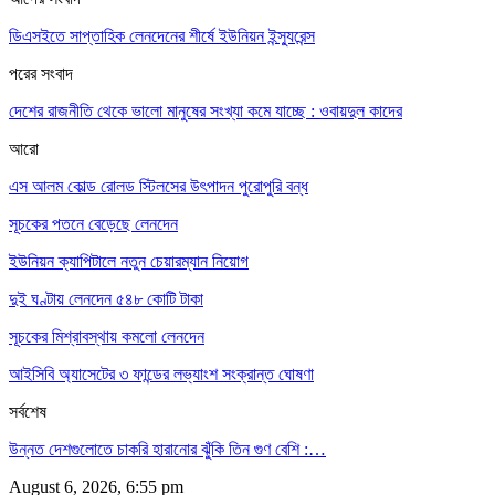
ডিএসইতে সাপ্তাহিক লেনদেনের শীর্ষে ইউনিয়ন ইন্স্যুরেন্স
পরের সংবাদ
দেশের রাজনীতি থেকে ভালো মানুষের সংখ্যা কমে যাচ্ছে : ওবায়দুল কাদের
আরো
এস আলম কোল্ড রোলড স্টিলসের উৎপাদন পুরোপুরি বন্ধ
সূচকের পতনে বেড়েছে লেনদেন
ইউনিয়ন ক্যাপিটালে নতুন চেয়ারম্যান নিয়োগ
দুই ঘণ্টায় লেনদেন ৫৪৮ কোটি টাকা
সূচকের মিশ্রাবস্থায় কমলো লেনদেন
আইসিবি অ্যাসেটের ৩ ফান্ডের লভ্যাংশ সংক্রান্ত ঘোষণা
সর্বশেষ
উন্নত দেশগুলোতে চাকরি হারানোর ঝুঁকি তিন গুণ বেশি :…
August 6, 2026, 6:55 pm