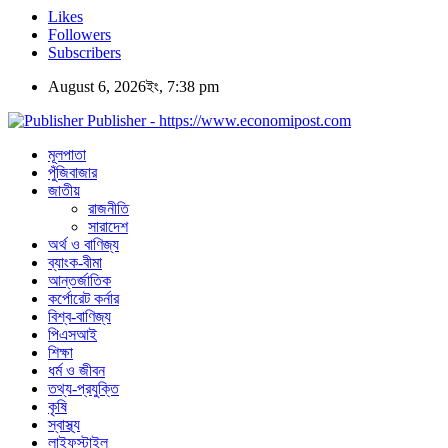
Likes
Followers
Subscribers
August 6, 2026ইং, 7:38 pm
Publisher - https://www.economipost.com
মূলপাতা
পুঁজিবাজার
জাতীয়
রাজনীতি
সারাদেশ
অর্থ ও বাণিজ্য
ব্যাংক-বীমা
আন্তর্জাতিক
কর্পোরেট কর্নার
বিশ্ব-বাণিজ্য
পিএসআই
শিক্ষা
ধর্ম ও জীবন
তথ্য-প্রযুক্তি
কৃষি
স্বাস্থ্য
লাইফস্টাইল