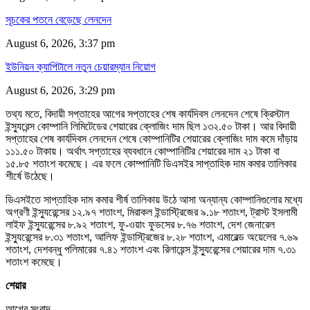
সূচকের পতনে বেড়েছে লেনদেন
August 6, 2026, 3:37 pm
ইউনিয়ন ক্যাপিটালে নতুন চেয়ারম্যান নিয়োগ
August 6, 2026, 3:29 pm
তথ্য মতে, বিদায়ী সপ্তাহের আগের সপ্তাহের শেষ কার্যদিবস লেনদেন শেষে ক্রিস্টাল
ইন্স্যুরেন্স কোম্পানি লিমিটেডের শেয়ারের ক্লোজিং দাম ছিল ১৩২.৫০ টাকা। আর বিদায়ী
সপ্তাহের শেষ কার্যদিবস লেনদেন শেষে কোম্পানিটির শেয়ারের ক্লোজিং দাম কমে দাঁড়ায়
১১১.৫০ টাকায়। অর্থাৎ সপ্তাহের ব্যবধানে কোম্পানিটির শেয়ারের দাম ২১ টাকা বা
১৫.৮৫ শতাংশ কমেছে। এর ফলে কোম্পানিটি ডিএসইর সাপ্তাহিক দাম কমার তালিকার
শীর্ষে উঠেছে।
ডিএসইতে সাপ্তাহিক দাম কমার শীর্ষ তালিকায় উঠে আসা অন্যান্য কোম্পানিগুলোর মধ্যে
অগ্রণী ইন্স্যুরেন্সের ১২.৯৭ শতাংশ, মিরাকল ইন্ডাস্ট্রিজের ৯.১৮ শতাংশ, ট্রাস্ট ইসলামী
লাইফ ইন্স্যুরেন্সের ৮.৯২ শতাংশ, ফু-ওয়াং ফুডসের ৮.৭৬ শতাংশ, দেশ জেনারেল
ইন্স্যুরেন্সের ৮.৩১ শতাংশ, আলিফ ইন্ডাস্ট্রিজের ৮.২৮ শতাংশ, এমারেল্ড অয়েলের ৭.৬৯
শতাংশ, দেশবন্ধু পলিমারের ৭.৪১ শতাংশ এবং রিলায়েন্স ইন্স্যুরেন্সের শেয়ারের দাম ৭.৩১
শতাংশ কমেছে।
শেয়ার
আগের সংবাদ