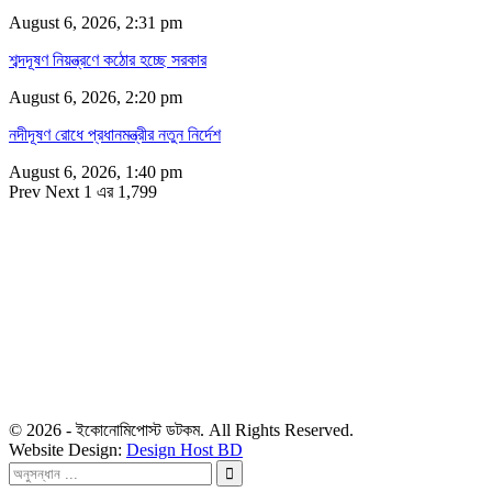
August 6, 2026, 2:31 pm
শব্দদূষণ নিয়ন্ত্রণে কঠোর হচ্ছে সরকার
August 6, 2026, 2:20 pm
নদীদূষণ রোধে প্রধানমন্ত্রীর নতুন নির্দেশ
August 6, 2026, 1:40 pm
Prev
Next
1 এর 1,799
সম্পাদক
রাশিদুল হাসান খান
সম্পাদক কর্তৃক প্রকাশিত ইকোনোমিপোস্ট ডটকম
৪৮, দিলকুশা, মতিঝিল বাণিজ্যিক এলাকা, ঢাকা-১০০০
মোবাইল: ০১৯১৬৫৫৩৩২০
ডেস্ক: economipost@gmail.com
বিজ্ঞাপন: ads.economipost@gmail.com
© 2026 - ইকোনোমিপোস্ট ডটকম. All Rights Reserved.
Website Design:
Design Host BD