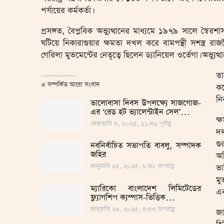
পর্যায়ের কর্মকর্তা।
প্রসঙ্গত, বৈপ্লবিক অভ্যুত্থানের মাধ্যমে ১৯৭৯ সালে স্ব
ঘটিয়ে নিকারাগুয়ার ক্ষমতা দখল করে বামপন্থী সশস্ত্র রাজনৈতি
গেরিলা মুভমেন্টের নেতৃত্বে ছিলেন ড্যানিয়েল ওর্তেগা। অভ্যুত
তা
এ সম্পর্কিত আরো সংবাদ
কর
নি
ভালোবাসা দিবস উপলক্ষ্যে সাজগোজ-
এর ‘রেড হট ভ্যালেন্টাইন সেল’…
ক্
ফেব্রুয়ারি ৫, ২০২৫, ১১:৪৬ পূর্বাহ্ণ
দল
গু
নবনির্বাচিত সভাপতি বাবলু, সম্পাদক
জহির
অভ
জানুয়ারি ২৫, ২০২৫, ৮:৪২ অপরাহ্ণ
ভা
মু
ম্যারিকো বাংলাদেশ লিমিটেডের
এব
ফ্ল্যাগশিপ ক্যম্পাস-ভিত্তিক…
জানুয়ারি ২৩, ২০২৫, ৪:৫৩ অপরাহ্ণ
জ