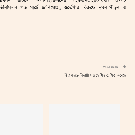
িউম্যান রাইটস অর্গানাইজেশনের (ইউএনএইচআরও) একটি
রতিনিধিদল গত মার্চে জানিয়েছে, ওর্তেগার বিরুদ্ধে দমন-পীড়ন ও
পরের সংবাদ
ডিএসইতে বিদায়ী সপ্তাহে পিই রেশিও কমেছে