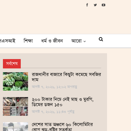
পিএসআই
শিক্ষা
ধর্ম ও জীবন
আরো
সর্বশেষ
রাজধানীর বাজারে কিছুটা কমেছে সবজির
দাম
আগস্ট ৭, ২০২৬, ১২:০২ অপরাহ্ণ
২০০ টাকার নিচে নেই মাছ ও মুরগি,
ডিমের ডজন ১৫০
আগস্ট ৭, ২০২৬, ১১:৪৩ পূর্বাহ্ণ
দেশের সাত অঞ্চলে ৬০ কিলোমিটার
বেগে ঝড়-বৃষ্টির সতর্কতা