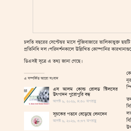
চলতি বছরের সেপ্টেম্বর মাসে পুঁজিবাজারে তালিকাভুক্ত ছয়ট
প্রতিনিধি দল। পরিদর্শনকালে উল্লিখিত কোম্পানির কারখানাগুলো
ডিএসই সূত্রে এ তথ্য জানা গেছে।
কো
এ সম্পর্কিত আরো সংবাদ
নূ
স্
এস আলম কোল্ড রোলড স্টিলসের
উৎপাদন পুরোপুরি বন্ধ
তথ
আগস্ট ৬, ২০২৬, ৪:৩০ অপরাহ্ণ
স
ল
সূচকের পতনে বেড়েছে লেনদেন
ব
আগস্ট ৬, ২০২৬, ৩:৩৭ অপরাহ্ণ
উৎ