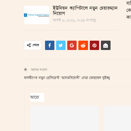
বা
ইউনিয়ন ক্যাপিটালে নতুন চেয়ারম্যান
কো
নিয়োগ
কা
আগস্ট ৬, ২০২৬, ৩:২৯ অপরাহ্ণ
শেয়ার
আগের সংবাদ
মালদ্বীপের নতুন প্রেসিডেন্ট ‘ভারতবিরোধী’ নেতা মোহামেদ মুইজ্জু
আরো