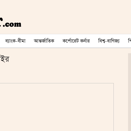
ব্যাংক-বীমা
আন্তর্জাতিক
কর্পোরেট কর্নার
বিশ্ব-বাণিজ্য
সইর