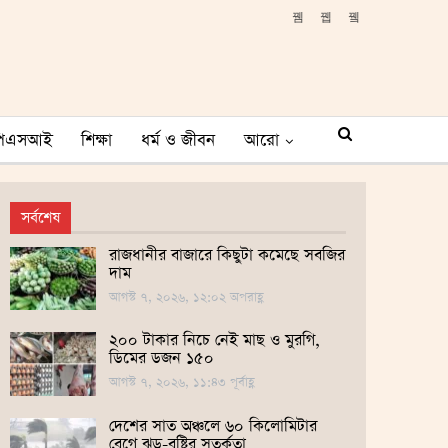
পিএসআই
শিক্ষা
ধর্ম ও জীবন
আরো
সর্বশেষ
রাজধানীর বাজারে কিছুটা কমেছে সবজির
দাম
আগস্ট ৭, ২০২৬, ১২:০২ অপরাহ্ণ
২০০ টাকার নিচে নেই মাছ ও মুরগি,
ডিমের ডজন ১৫০
আগস্ট ৭, ২০২৬, ১১:৪৩ পূর্বাহ্ণ
দেশের সাত অঞ্চলে ৬০ কিলোমিটার
বেগে ঝড়-বৃষ্টির সতর্কতা