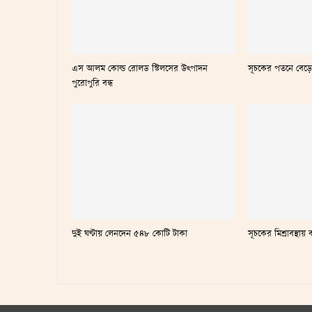
এস আলম কোল্ড রোলড স্টিলসের উৎপাদন
সূচকের পতনে বেড়
পুরোপুরি বন্ধ
দুই ঘণ্টায় লেনদেন ৫৪৮ কোটি টাকা
সূচকের মিশ্রাবস্থ