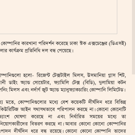
ি কোম্পানির কারখানা পরিদর্শন করেছে ঢাকা স্টক এক্সচেঞ্জের (ডিএসই)
র কার্যক্রম প্রতিনিধি দল বন্ধ পেয়েছে।
ম্পানিগুলো হলো- রিজেন্ট টেক্সটাইল মিলস, উসমানিয়া গ্লাস শিট,
রানী ডাইং অ্যান্ড সোয়েটার, ফ্যামিলি টেক্স (বিডি), দুলামিয়া কটন
পিনিং মিলস এবং নর্দার্ণ জুট অ্যান্ড ম্যানুফ্যাকচারিং কোম্পানি লিমিটেড।
্য মতে, কোম্পানিগুলোর মধ্যে বেশ কয়েকটি দীর্ঘদিন ধরে বিভিন্ন
িকিউরিটিজ আইন যথাযথভাবে পরিপালন করছে না। কোনো কোনোটি
ভ্যাংশ ঘোষণা করেছে না এবং নির্ধারিত সময়ের মধ্যে তা
িনিয়োগকারীদের বিতরণ করছে না। আবার কোনো কোনো কোম্পানির
পাদন দীর্ঘদিন ধরে বন্ধ রয়েছে। কোনো কোনো কোম্পানি তাদের