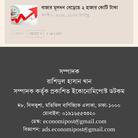
বাজার মূলধন বেড়েছে ২ হাজার কোটি টাকা
আগস্ট ৮, ২০২৬, ১২:৩৩ অপরাহ্ণ
PREV
NEXT
1 এর 1,801
সম্পাদক
রাশিদুল হাসান খান
সম্পাদক কর্তৃক প্রকাশিত ইকোনোমিপোস্ট ডটকম
৪৮, দিলকুশা, মতিঝিল বাণিজ্যিক এলাকা, ঢাকা-১০০০
মোবাইল: ০১৯১৬৫৫৩৩২০
ডেস্ক: economipost@gmail.com
বিজ্ঞাপন: ads.economipost@gmail.com