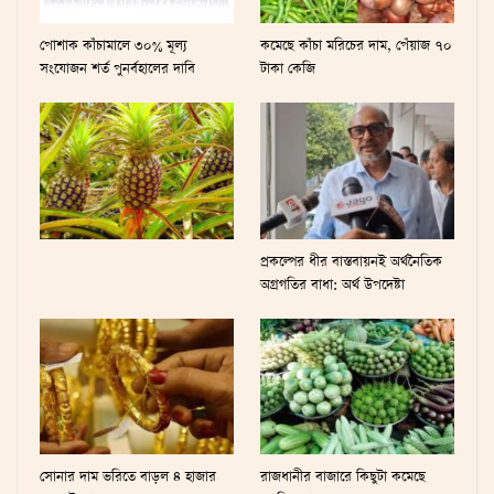
পোশাক কাঁচামালে ৩০% মূল্য
কমেছে কাঁচা মরিচের দাম, পেঁয়াজ ৭০
সংযোজন শর্ত পুনর্বহালের দাবি
টাকা কেজি
প্রকল্পের ধীর বাস্তবায়নই অর্থনৈতিক
অগ্রগতির বাধা: অর্থ উপদেষ্টা
সোনার দাম ভ‌রি‌তে বাড়ল ৪ হাজার
রাজধানীর বাজারে কিছুটা কমেছে