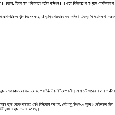
াচ্ছে। এছাড়া, হিসাব মান পরিপালনে কঠোর কমিশন। এ খাতে বিনিয়োগের মাধ্যমে এফডিআর’র চে
বিনিয়োগকারীদের ঝুঁকি নিরসন করে, যা ব্যক্তিগতভাবে করা কঠিন। এজন্য বিনিয়োগকারীদেরকে 
ান্ড শেয়ারবাজারের সবচেয়ে বড় প্রাতিষ্ঠানিক বিনিয়োগকারী। এ খাতটি অনেক বাধা বা প্রত
্যুয়াল ফান্ড থেকে সবচেয়ে বেশি বিনিয়োগ করা হয়, সেই ব্লু-চিপস৩০ সূচকও নেতিবাচক ছি
মিউচ্যুয়াল ফান্ড ভালো করেছে।