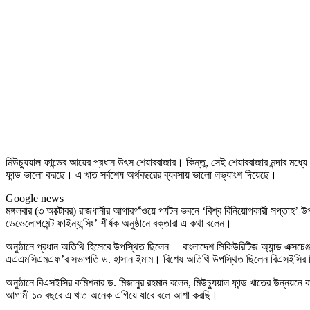
মিউচ্যুয়াল ফান্ডের আয়ের প্রধান উৎস শেয়ারবাজার। কিন্তু, সেই শেয়ারবাজার মন্দার মধ
ফান্ড ভালো করছে। এ খাত সর্বশেষ অর্থবছরের ব্যবসায় ভালো লভ্যাংশ দিয়েছে।
Google news
মঙ্গলবার (৩ অক্টোবর) রাজধানীর আগারগাঁওয়ে পর্যটন ভবনে ‘বিশ্ব বিনিয়োগকারী সপ্তাহ’
ডেভেলোপমেন্ট ফাইন্যান্সিং’ শীর্ষক অনুষ্ঠানে বক্তারা এ কথা বলেন।
অনুষ্ঠানে প্রধান অতিথি হিসেবে উপস্থিত ছিলেন— বাংলাদেশ সিকিউরিটিজ অ্যান্ড এক্সচ
এএএমসিএমএফ’র সভাপতি ড. হাসান ইমাম। বিশেষ অতিথি উপস্থিত ছিলেন বিএসইসির নির্ব
অনুষ্ঠানে বিএসইসির কমিশনার ড. মিজানুর রহমান বলেন, মিউচ্যুয়াল ফান্ড খাতের উন্নয়
আগামী ১০ বছরে এ খাত অনেক এগিয়ে যাবে বলে আশা করছি।