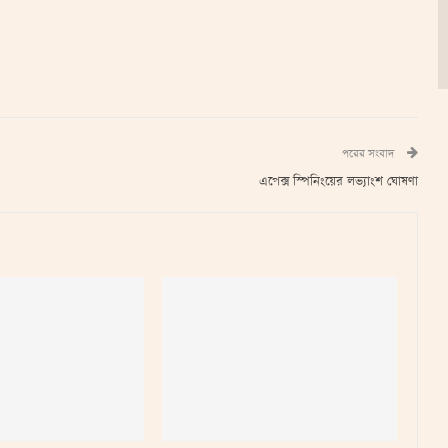
পরের সংবাদ
এপেক্স স্পিনিংয়ের লভ্যাংশ ঘোষণা