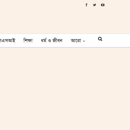
পিএসআই
শিক্ষা
ধর্ম ও জীবন
আরো