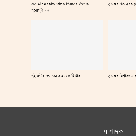
এস আলম কোল্ড রোলড স্টিলসের উৎপাদন
সূচকের পতনে বেড়
পুরোপুরি বন্ধ
দুই ঘণ্টায় লেনদেন ৫৪৮ কোটি টাকা
সূচকের মিশ্রাবস্থ
সম্পাদক