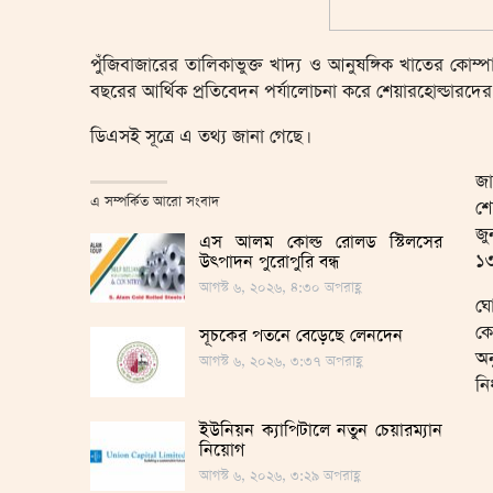
পুঁজিবাজারের তালিকাভুক্ত খাদ্য ও আনুষঙ্গিক খাতের কোম
বছরের আর্থিক প্রতিবেদন পর্যালোচনা করে শেয়ারহোল্ডারদে
ডিএসই সূত্রে এ তথ্য জানা গেছে।
জা
এ সম্পর্কিত আরো সংবাদ
শে
জু
এস আলম কোল্ড রোলড স্টিলসের
১৩
উৎপাদন পুরোপুরি বন্ধ
আগস্ট ৬, ২০২৬, ৪:৩০ অপরাহ্ণ
ঘো
কো
সূচকের পতনে বেড়েছে লেনদেন
অন
আগস্ট ৬, ২০২৬, ৩:৩৭ অপরাহ্ণ
নি
ইউনিয়ন ক্যাপিটালে নতুন চেয়ারম্যান
নিয়োগ
আগস্ট ৬, ২০২৬, ৩:২৯ অপরাহ্ণ