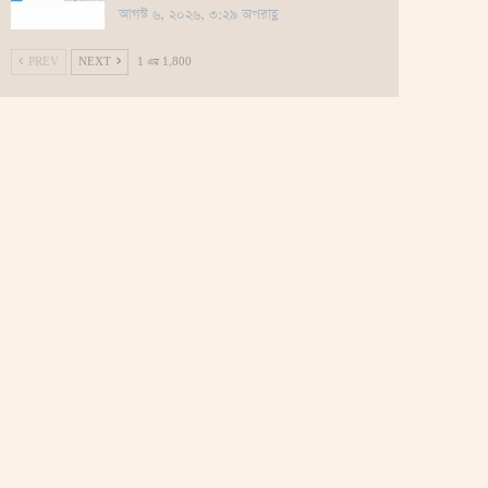
আগস্ট ৬, ২০২৬, ৩:২৯ অপরাহ্ণ
PREV
NEXT
1 এর 1,800