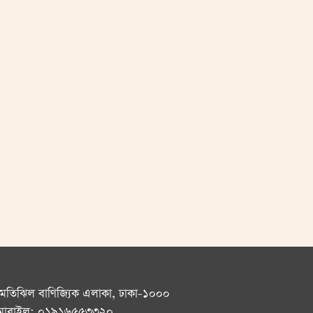
 মতিঝিল বাণিজ্যিক এলাকা, ঢাকা-১০০০
োবাইল: ০১৯১৬৫৫৩৩২০