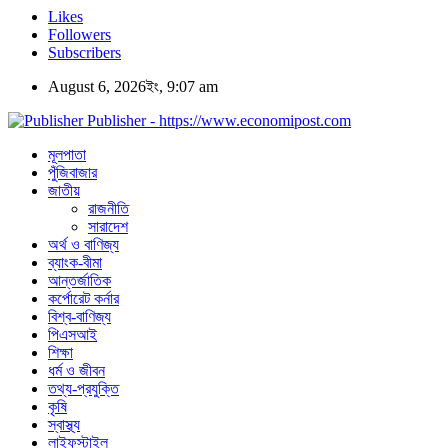
Likes
Followers
Subscribers
August 6, 2026ইং, 9:07 am
Publisher - https://www.economipost.com
মূলপাতা
পুঁজিবাজার
জাতীয়
রাজনীতি
সারাদেশ
অর্থ ও বাণিজ্য
ব্যাংক-বীমা
আন্তর্জাতিক
কর্পোরেট কর্নার
বিশ্ব-বাণিজ্য
পিএসআই
শিক্ষা
ধর্ম ও জীবন
তথ্য-প্রযুক্তি
কৃষি
স্বাস্থ্য
লাইফস্টাইল