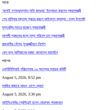
আরো
‘জুলাই গণঅভ্যুত্থান স্মৃতি জাদুঘর’ উদ্বোধন করলেন প্রধানমন্ত্রী
শেখ হাসিনার বক্তব্য প্রচার করলে আইনানুগ ব্যবস্থা : তথ্য উপদেষ্টা
যুক্তরাষ্ট্র সফরে যাচ্ছেন প্রধানমন্ত্রী
আগামী প্রজন্মের জন্য সুস্থ পরিবেশ চান প্রধানমন্ত্রী
রাজধানীর নৌপথ পুনরুজ্জীবনে নির্দেশ
কেন বন্ধ আসিয়ানের দরজা, জানালেন মহাসচিব
সর্বশেষ
এফবিসিসিআই পরিচালনায় ১৬ সদস্যের সহায়ক কমিটি
August 5, 2026, 8:52 pm
সবজির বাজারে আগুন, চাপে ক্রেতা
August 5, 2026, 3:30 pm
আইসিএসবির প্রেসিডেন্ট হলেন মোহাম্মদ শাহজাহান