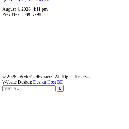
August 4, 2026, 4:11 pm
Prev
Next
1 এর 1,798
সম্পাদক
রাশিদুল হাসান খান
সম্পাদক কর্তৃক প্রকাশিত ইকোনোমিপোস্ট ডটকম
৪৮, দিলকুশা, মতিঝিল বাণিজ্যিক এলাকা, ঢাকা-১০০০
মোবাইল: ০১৯১৬৫৫৩৩২০
ডেস্ক: economipost@gmail.com
বিজ্ঞাপন: ads.economipost@gmail.com
© 2026 - ইকোনোমিপোস্ট ডটকম. All Rights Reserved.
Website Design:
Design Host BD