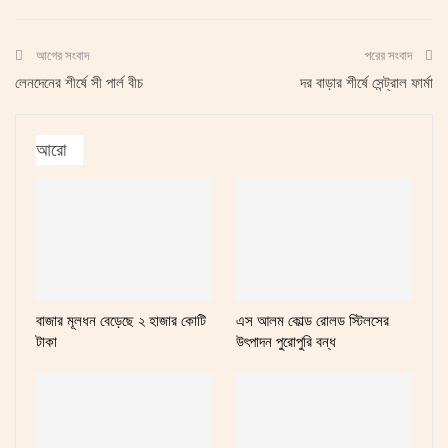
আগের সংবাদ
পরের সংবাদ
লেনদেনের শীর্ষে সী পার্ল বীচ
দর বাড়ার শীর্ষে সেন্ট্রাল ফার্মা
আরো
বাজার মূলধন বেড়েছে ২ হাজার কোটি
এস আলম কোল্ড রোলড স্টিলসের
টাকা
উৎপাদন পুরোপুরি বন্ধ