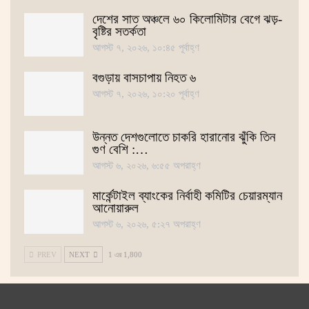
দেশের সাত অঞ্চলে ৬০ কিলোমিটার বেগে ঝড়-
বৃষ্টির সতর্কতা
আগস্ট ৭, ২০২৬, ১০:৪৫ পূর্বাহ্ণ
বগুড়ায় বাসচাপায় নিহত ৬
আগস্ট ৭, ২০২৬, ১০:২০ পূর্বাহ্ণ
উন্নত দেশগুলোতে চাকরি হারানোর ঝুঁকি তিন
গুণ বেশি :…
আগস্ট ৬, ২০২৬, ৬:৫৫ অপরাহ্ণ
মার্কেন্টাইল ব্যাংকের নির্বাহী কমিটির চেয়ারম্যান
আনোয়ারুল
আগস্ট ৬, ২০২৬, ৫:২৭ অপরাহ্ণ
PREV
NEXT
1 এর 1,800