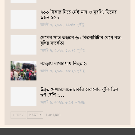
২০০ টাকার নিচে নেই মাছ ও মুরগি, ডিমের
ডজন ১৫০
আগস্ট ৭, ২০২৬, ১১:৪৩ পূর্বাহ্ণ
দেশের সাত অঞ্চলে ৬০ কিলোমিটার বেগে ঝড়-
বৃষ্টির সতর্কতা
আগস্ট ৭, ২০২৬, ১০:৪৫ পূর্বাহ্ণ
বগুড়ায় বাসচাপায় নিহত ৬
আগস্ট ৭, ২০২৬, ১০:২০ পূর্বাহ্ণ
উন্নত দেশগুলোতে চাকরি হারানোর ঝুঁকি তিন
গুণ বেশি :…
আগস্ট ৬, ২০২৬, ৬:৫৫ অপরাহ্ণ
PREV
NEXT
1 এর 1,800