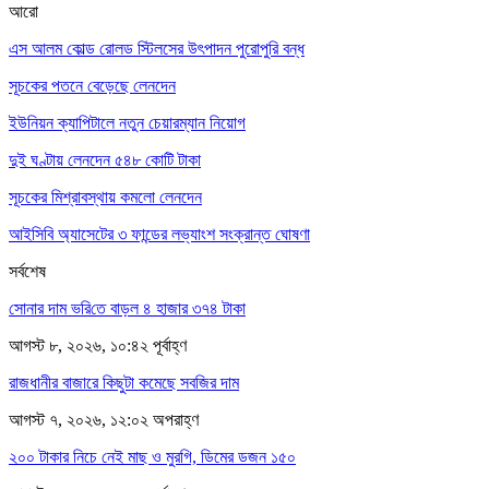
আরো
এস আলম কোল্ড রোলড স্টিলসের উৎপাদন পুরোপুরি বন্ধ
সূচকের পতনে বেড়েছে লেনদেন
ইউনিয়ন ক্যাপিটালে নতুন চেয়ারম্যান নিয়োগ
দুই ঘণ্টায় লেনদেন ৫৪৮ কোটি টাকা
সূচকের মিশ্রাবস্থায় কমলো লেনদেন
আইসিবি অ্যাসেটের ৩ ফান্ডের লভ্যাংশ সংক্রান্ত ঘোষণা
সর্বশেষ
সোনার দাম ভ‌রি‌তে বাড়ল ৪ হাজার ৩৭৪ টাকা
আগস্ট ৮, ২০২৬, ১০:৪২ পূর্বাহ্ণ
রাজধানীর বাজারে কিছুটা কমেছে সবজির দাম
আগস্ট ৭, ২০২৬, ১২:০২ অপরাহ্ণ
২০০ টাকার নিচে নেই মাছ ও মুরগি, ডিমের ডজন ১৫০