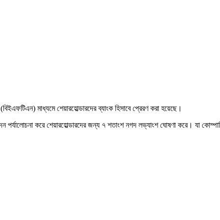
ের (বিইএফটিএন) মাধ্যমে শেয়ারহোল্ডারদের ব্যাংক হিসাবে প্রেরণ করা হয়েছে।
ন পর্যালোচনা করে শেয়ারহোল্ডারদের জন্য ৭ শতাংশ নগদ লভ্যাংশ ঘোষণা করে। যা কোম্পানিট