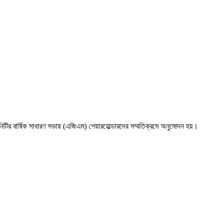
ির বার্ষিক সাধারণ সভায় (এজিএম) শেয়ারহোল্ডারদের সম্মতিক্রমে অনুমোদন হয়।