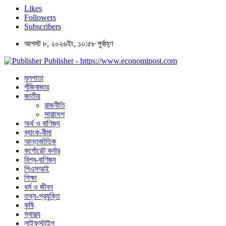
Likes
Followers
Subscribers
আগস্ট ৮, ২০২৬ইং, ১০:৫৮ পূর্বাহ্ণ
Publisher - https://www.economipost.com
মূলপাতা
পুঁজিবাজার
জাতীয়
রাজনীতি
সারাদেশ
অর্থ ও বাণিজ্য
ব্যাংক-বীমা
আন্তর্জাতিক
কর্পোরেট কর্নার
বিশ্ব-বাণিজ্য
পিএসআই
শিক্ষা
ধর্ম ও জীবন
তথ্য-প্রযুক্তি
কৃষি
স্বাস্থ্য
লাইফস্টাইল