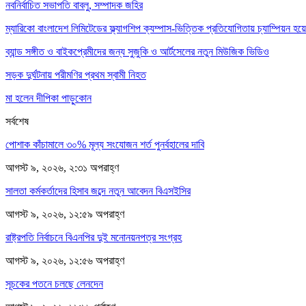
নবনির্বাচিত সভাপতি বাবলু, সম্পাদক জহির
ম্যারিকো বাংলাদেশ লিমিটেডের ফ্ল্যাগশিপ ক্যম্পাস-ভিত্তিক প্রতিযোগিতায় চ্যাম্পিয়ন 
ব্যান্ড সঙ্গীত ও বাইকপ্রেমীদের জন্য সুজুকি ও আর্টসেলের নতুন মিউজিক ভিডিও
সড়ক দুর্ঘটনায় পরীমণির প্রথম স্বামী নিহত
মা হলেন দীপিকা পাড়ুকোন
সর্বশেষ
পোশাক কাঁচামালে ৩০% মূল্য সংযোজন শর্ত পুনর্বহালের দাবি
আগস্ট ৯, ২০২৬, ২:৩১ অপরাহ্ণ
সালতা কর্মকর্তাদের হিসাব জব্দে নতুন আবেদন বিএসইসির
আগস্ট ৯, ২০২৬, ১২:৫৯ অপরাহ্ণ
রাষ্ট্রপতি নির্বাচনে বিএনপির দুই মনোনয়নপত্র সংগ্রহ
আগস্ট ৯, ২০২৬, ১২:৫৬ অপরাহ্ণ
সূচকের পতনে চলছে লেনদেন