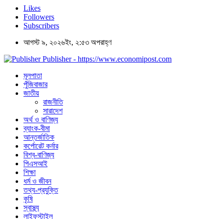
Likes
Followers
Subscribers
আগস্ট ৯, ২০২৬ইং, ২:৫৩ অপরাহ্ণ
Publisher - https://www.economipost.com
মূলপাতা
পুঁজিবাজার
জাতীয়
রাজনীতি
সারাদেশ
অর্থ ও বাণিজ্য
ব্যাংক-বীমা
আন্তর্জাতিক
কর্পোরেট কর্নার
বিশ্ব-বাণিজ্য
পিএসআই
শিক্ষা
ধর্ম ও জীবন
তথ্য-প্রযুক্তি
কৃষি
স্বাস্থ্য
লাইফস্টাইল