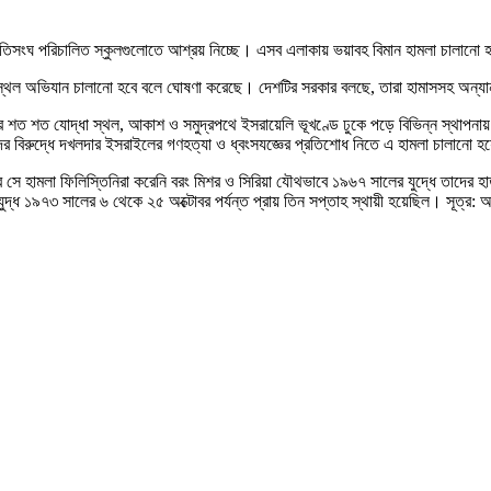
 জাতিসংঘ পরিচালিত স্কুলগুলোতে আশ্রয় নিচ্ছে। এসব এলাকায় ভয়াবহ বিমান হামলা চালানো 
য় স্থল অভিযান চালানো হবে বলে ঘোষণা করেছে। দেশটির সরকার বলছে, তারা হামাসসহ অন্যান
ের শত শত যোদ্ধা স্থল, আকাশ ও সমুদ্রপথে ইসরায়েলি ভূখণ্ডে ঢুকে পড়ে বিভিন্ন স্থাপন
ের বিরুদ্ধে দখলদার ইসরাইলের গণহত্যা ও ধ্বংসযজ্ঞের প্রতিশোধ নিতে এ হামলা চালানো 
ামলা ফিলিস্তিনিরা করেনি বরং মিশর ও সিরিয়া যৌথভাবে ১৯৬৭ সালের যুদ্ধে তাদের হাতছা
্ধ ১৯৭৩ সালের ৬ থেকে ২৫ অক্টোবর পর্যন্ত প্রায় তিন সপ্তাহ স্থায়ী হয়েছিল। সূত্র: আল-