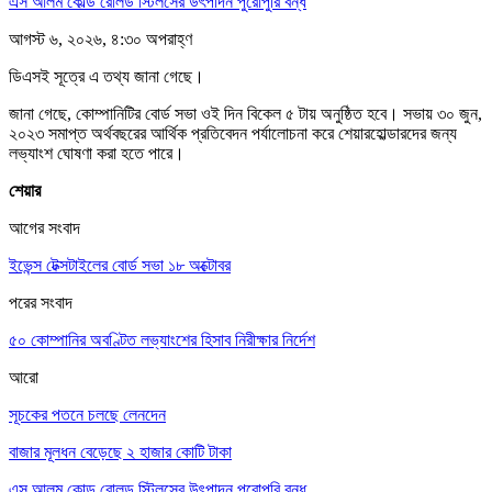
এস আলম কোল্ড রোলড স্টিলসের উৎপাদন পুরোপুরি বন্ধ
আগস্ট ৬, ২০২৬, ৪:৩০ অপরাহ্ণ
ডিএসই সূত্রে এ তথ্য জানা গেছে।
জানা গেছে, কোম্পানিটির বোর্ড সভা ওই দিন বিকেল ৫ টায় অনুষ্ঠিত হবে। সভায় ৩০ জুন,
২০২৩ সমাপ্ত অর্থবছরের আর্থিক প্রতিবেদন পর্যালোচনা করে শেয়ারহোল্ডারদের জন্য
লভ্যাংশ ঘোষণা করা হতে পারে।
শেয়ার
আগের সংবাদ
ইভেন্স টেক্সটাইলের বোর্ড সভা ১৮ অক্টোবর
পরের সংবাদ
৫০ কোম্পানির অবণ্টিত লভ্যাংশের হিসাব নিরীক্ষার নির্দেশ
আরো
সূচকের পতনে চলছে লেনদেন
বাজার মূলধন বেড়েছে ২ হাজার কোটি টাকা
এস আলম কোল্ড রোলড স্টিলসের উৎপাদন পুরোপুরি বন্ধ