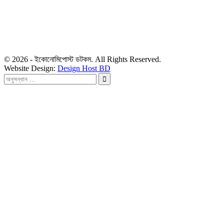
৪৮, দিলকুশা, মতিঝিল বাণিজ্যিক এলাকা, ঢাকা-১০০০
মোবাইল: ০১৯১৬৫৫৩৩২০
ডেস্ক: economipost@gmail.com
বিজ্ঞাপন: ads.economipost@gmail.com
© 2026 - ইকোনোমিপোস্ট ডটকম. All Rights Reserved.
Website Design:
Design Host BD