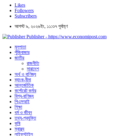
Likes
Followers
Subscribers
আগস্ট ৯, ২০২৬ইং, ১১:৩৭ পূর্বাহ্ণ
Publisher - https://www.economipost.com
মূলপাতা
পুঁজিবাজার
জাতীয়
রাজনীতি
সারাদেশ
অর্থ ও বাণিজ্য
ব্যাংক-বীমা
আন্তর্জাতিক
কর্পোরেট কর্নার
বিশ্ব-বাণিজ্য
পিএসআই
শিক্ষা
ধর্ম ও জীবন
তথ্য-প্রযুক্তি
কৃষি
স্বাস্থ্য
লাইফস্টাইল