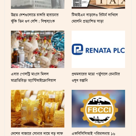
উন্নত দেশগুলোতে চাকরি হারানোর
টিআইএন বাড়লেও রিটার্ন দাখিলে
ঝুঁকি তিন গুণ বেশি : বিশ্বব্যাংক
মেলেনি প্রত্যাশিত সাড়া
এবার পোলট্রি মাংসে মিলল
প্রথমবারের মতো পর্তুগালে রেনাটার
মাত্রাতিরিক্ত অ্যান্টিমাইক্রোবিয়াল
ওষুধ রপ্তানি
দেশের বাজারে সোনার দামে বড় লাফ
এফবিসিসিআই পরিচালনায় ১৬