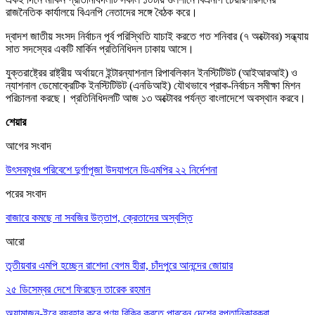
রাজনৈতিক কার্যালয়ে বিএনপি নেতাদের সঙ্গে বৈঠক করে।
দ্বাদশ জাতীয় সংসদ নির্বাচন পূর্ব পরিস্থিতি যাচাই করতে গত শনিবার (৭ অক্টোবর) সন্ধ্যায়
সাত সদস্যের একটি মার্কিন প্রতিনিধিদল ঢাকায় আসে।
যুক্তরাষ্ট্রের রাষ্ট্রীয় অর্থায়নে ইন্টারন্যাশনাল রিপাবলিকান ইনস্টিটিউট (আইআরআই) ও
ন্যাশনাল ডেমোক্রেটিক ইনস্টিটিউট (এনডিআই) যৌথভাবে প্রাক-নির্বাচন সমীক্ষা মিশন
পরিচালনা করছে। প্রতিনিধিদলটি আজ ১৩ অক্টোবর পর্যন্ত বাংলাদেশে অবস্থান করবে।
শেয়ার
আগের সংবাদ
উৎসবমুখর পরিবেশে দুর্গাপূজা উদযাপনে ডিএমপির ২২ নির্দেশনা
পরের সংবাদ
বাজারে কমছে না সবজির উত্তাপ, ক্রেতাদের অস্বস্তি
আরো
তৃতীয়বার এমপি হচ্ছেন রাশেদা বেগম হীরা, চাঁদপুরে আনন্দের জোয়ার
২৫ ডিসেম্বর দেশে ফিরছেন তারেক রহমান
অ্যামাজন-ইবে ব্যবহার করে পণ্য বিক্রি করতে পারবেন দেশের রপ্তানিকারকরা