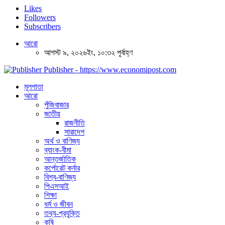
Likes
Followers
Subscribers
আরো
আগস্ট ৯, ২০২৬ইং, ১০:৩২ পূর্বাহ্ণ
Publisher - https://www.economipost.com
মূলপাতা
আরো
পুঁজিবাজার
জাতীয়
রাজনীতি
সারাদেশ
অর্থ ও বাণিজ্য
ব্যাংক-বীমা
আন্তর্জাতিক
কর্পোরেট কর্নার
বিশ্ব-বাণিজ্য
পিএসআই
শিক্ষা
ধর্ম ও জীবন
তথ্য-প্রযুক্তি
কৃষি