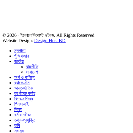
৪৮, দিলকুশা, মতিঝিল বাণিজ্যিক এলাকা, ঢাকা-১০০০
মোবাইল: ০১৯১৬৫৫৩৩২০
ডেস্ক: economipost@gmail.com
বিজ্ঞাপন: ads.economipost@gmail.com
© 2026 - ইকোনোমিপোস্ট ডটকম. All Rights Reserved.
Website Design:
Design Host BD
মূলপাতা
পুঁজিবাজার
জাতীয়
রাজনীতি
সারাদেশ
অর্থ ও বাণিজ্য
ব্যাংক-বীমা
আন্তর্জাতিক
কর্পোরেট কর্নার
বিশ্ব-বাণিজ্য
পিএসআই
শিক্ষা
ধর্ম ও জীবন
তথ্য-প্রযুক্তি
কৃষি
স্বাস্থ্য