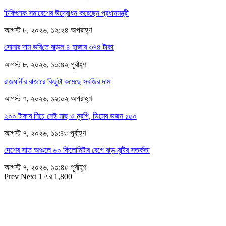
চিকিৎসক সমাবেশের উদ্বোধন করেছেন প্রধানমন্ত্রী
আগস্ট ৮, ২০২৬, ১২:২৪ অপরাহ্ণ
সোনার দাম ভ‌রি‌তে বাড়ল ৪ হাজার ৩৭৪ টাকা
আগস্ট ৮, ২০২৬, ১০:৪২ পূর্বাহ্ণ
রাজধানীর বাজারে কিছুটা কমেছে সবজির দাম
আগস্ট ৭, ২০২৬, ১২:০২ অপরাহ্ণ
২০০ টাকার নিচে নেই মাছ ও মুরগি, ডিমের ডজন ১৫০
আগস্ট ৭, ২০২৬, ১১:৪৩ পূর্বাহ্ণ
দেশের সাত অঞ্চলে ৬০ কিলোমিটার বেগে ঝড়-বৃষ্টির সতর্কতা
আগস্ট ৭, ২০২৬, ১০:৪৫ পূর্বাহ্ণ
Prev
Next
1 এর 1,800
সম্পাদক
রাশিদুল হাসান খান
সম্পাদক কর্তৃক প্রকাশিত ইকোনোমিপোস্ট ডটকম