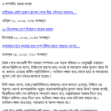
এ সম্পর্কিত আরো সংবাদ
তৃতীয়বার এমপি হচ্ছেন রাশেদা বেগম হীরা, চাঁদপুরে আনন্দের…
এপ্রিল ২০, ২০২৬, ৭:৩৬ অপরাহ্ণ
২৫ ডিসেম্বর দেশে ফিরছেন তারেক রহমান
ডিসেম্বর ১২, ২০২৫, ১০:৪৫ অপরাহ্ণ
অ্যামাজন-ইবে ব্যবহার করে পণ্য বিক্রি করতে পারবেন দেশের…
নভেম্বর ২৪, ২০২৫, ৭:২০ অপরাহ্ণ
বৈঠক শেষে আওয়ামী লীগ সাধারণ সম্পাদক এবং সড়ক পরিবহন ও সেতুমন্ত্রী ওবায়দুল
কাদের ব্রিফিংয়ে বলেন, নির্বাচনের প্রশ্নে ছাড় দেওয়া বা সমঝোতা করার সুযোগ আছে কি
না, জানতে চেয়েছে মার্কিন প্রতিনিধিদল। সংবিধান লঙ্ঘন করে কোনো ছাড় বা সমঝোতার
সুযোগ নেই বলে তাদের জানানো হয়েছে।
তিনি আরও বলেন, তারা (প্রতিনিধিদল) আমাদের থেকে জানতে চেয়েছে, নির্বাচন এর
প্রশ্নে কোনো কম্প্রোমাইজ অ্যান্ড অ্যাডজাস্টমেন্টের সুযোগ আছে কিনা? আমরা বলেছি,
বিরোধীদের দাবি শেখ হাসিনাকে পদত্যাগ করতে হবে, তত্ত্বাবধায়ক সরকার দিতে হবে,
নির্বাচন কমিশন ভেঙে দিতে হবে- সংবিধান লঙ্ঘন করে এসব দাবি মানা সম্ভব নয়।
সংবিধান লঙ্ঘন করে ছাড়, সমঝোতা বা আপস সম্ভব নয়।
একই দিনে মার্কিন প্রতিনিধিদলটি সকাল ১০টায় গুলশানে বিএনপি চেয়ারপারসনের