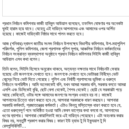
প্রধান নির্বাচন কমিশনার কাজী হাবিবুল আউয়াল বলেছেন, তফসিল ঘোষণার পর অনেকটা
ঘুমই হারাম হয়ে যাবে। যেহেতু এই দায়িত্ব আপনাদের এবং আমাদের ওপর অর্পিত
হয়েছে। কাজেই দায়িত্বটা নিষ্ঠার সাথে পালন করতে হবে।
আজ (শনিবার) দ্বাদশ জাতীয় সংসদ নির্বাচন উপলক্ষ্যে বিভাগীয় কমিশনার, উপ-মহাপুলিশ
পরিদর্শক, পুলিশ কমিশনার, জেলা প্রশাসক পুলিশ সুপার, আঞ্চলিক নির্বাচন কর্মকর্তাদের
নির্বাচন সংক্রান্ত ব্যবস্থাপনা অনুষ্ঠানে প্রধান নির্বাচন কমিশনার সিইসি কাজী হাবিবুল
আউয়াল এসব কথা বলেন।
তিনি বলেন, সিইসি হিসেবে অনুরোধ থাকবে, অত্যন্ত দক্ষতার সাথে নির্বাচনটা ফেয়ার
হয়েছে এটা জনগণকে দেখাতে হবে। জনগণকে দেখাতে হবে ভোটাররা নির্বিঘ্নে ভোট
কেন্দ্রে গিয়ে ভোট দিতে পেরেছে। পুলিশ এবং নির্বাহী প্রশাসনের ভূমিকা ও গুরুত্ব
নির্বাচনে অপরিসীম। আমি অনেককেই বলি, যখন আমরা সরকার বলি, সরকার বলতে আমরা
এসপি এবং ডিসিকেই বুঝি, ছোট বেলা থেকেই, শৈশব থেকেই। ছোট্ট যে সরকারটা পড়ে
আছে কেবিনেটে, ওটার সঙ্গে আমাদের জনগণের সংশ্রব ওভাবে হয় না। কাজেই
আপনাদের চিত্তে ধারণ করতে হবে যে, আপনারা সরকারকে ধারণ করছেন। আপনারা
সরকারি কর্মকর্তা, প্রজাতন্ত্রের কর্মকর্তা। এটাও কিন্তু মস্তিস্কে ধারণ করতে হবে যে,
এতো গুরুত্বপূর্ণ পদে অধিষ্ঠিত হওয়া আমি কেবল ভাগ্যের কথা বলবো না, আপনাদের
গুণের ব্যাপার। আপনারা কোয়ালিফাই করে এই দায়িত্ব পেয়েছেন। এটা অহংকার করার
বিষয় নয়, সন্তুষ্টি প্রকাশ করার বিষয়। কারণ ইউ হ্যাভ টু বি ইক্যুয়াল টু দি
রেসপন্সিবিলিটি…