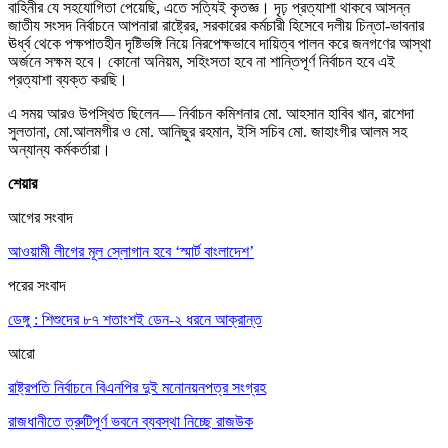
বাহিনীর যে সহযোগিতা পেয়েছি, এতে সত্যিই কৃতজ্ঞ। দৃঢ় প্রত্যাশা থাকবে আসন্ন
জাতীয সংসদ নির্বাচনে আপনারা রাষ্ট্রের, সরকারের কর্মচারী হিসেবে দলীয় চিন্তা-ভাবনার
ঊর্ধ্ব থেকে পক্ষপাতহীন দৃষ্টিভঙ্গি নিয়ে নিরপেক্ষভাবে দায়িত্ব পালন করে জনগণের আস্থা
অর্জনে সক্ষম হবে। কোনো অনিয়ম, সহিংসতা হবে না শান্তিপূর্ণ নির্বাচন হবে এই
প্রত্যাশা ব্যক্ত করছি।
এ সময় আরও উপস্থিত ছিলেন— নির্বাচন কমিশনার মো. আহসান হাবিব খান, রাশেদা
সুলতানা, মো.আলমগীর ও মো. আনিছুর রহমান, ইসি সচিব মো. জাহাংগীর আলম সহ
অন্যান্য কর্মকর্তারা।
শেয়ার
আগের সংবাদ
আওয়ামী লীগের মূল স্লোগান হবে ‘স্মার্ট বাংলাদেশ’
পরের সংবাদ
ডেঙ্গু : শিশুদের ৮৭ শতাংশই ডেন-২ ধরনে আক্রান্ত
আরো
রাষ্ট্রপতি নির্বাচনে বিএনপির দুই মনোনয়নপত্র সংগ্রহ
রাজধানীতে ত্রুটিপূর্ণ ভবনে ব্যবস্থা নিচ্ছে রাজউক