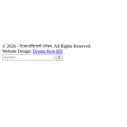
রাশিদুল হাসান খান
সম্পাদক কর্তৃক প্রকাশিত ইকোনোমিপোস্ট ডটকম
৪৮, দিলকুশা, মতিঝিল বাণিজ্যিক এলাকা, ঢাকা-১০০০
মোবাইল: ০১৯১৬৫৫৩৩২০
ডেস্ক: economipost@gmail.com
বিজ্ঞাপন: ads.economipost@gmail.com
© 2026 - ইকোনোমিপোস্ট ডটকম. All Rights Reserved.
Website Design:
Design Host BD