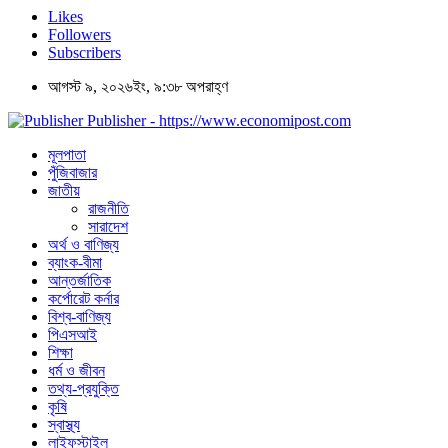
Likes
Followers
Subscribers
আগস্ট ৯, ২০২৬ইং, ৯:৩৮ অপরাহ্ণ
Publisher - https://www.economipost.com
মূলপাতা
পুঁজিবাজার
জাতীয়
রাজনীতি
সারাদেশ
অর্থ ও বাণিজ্য
ব্যাংক-বীমা
আন্তর্জাতিক
কর্পোরেট কর্নার
বিশ্ব-বাণিজ্য
পিএসআই
শিক্ষা
ধর্ম ও জীবন
তথ্য-প্রযুক্তি
কৃষি
স্বাস্থ্য
লাইফস্টাইল