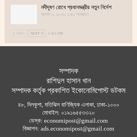
নদীদূষণ রোধে প্রধানমন্ত্রীর নতুন নির্দেশ
আগস্ট ৬, ২০২৬, ১:৪০ অপরাহ্ণ
PREV
NEXT
1 এর 1,799
সম্পাদক
রাশিদুল হাসান খান
সম্পাদক কর্তৃক প্রকাশিত ইকোনোমিপোস্ট ডটকম
৪৮, দিলকুশা, মতিঝিল বাণিজ্যিক এলাকা, ঢাকা-১০০০
মোবাইল: ০১৯১৬৫৫৩৩২০
ডেস্ক: economipost@gmail.com
বিজ্ঞাপন: ads.economipost@gmail.com