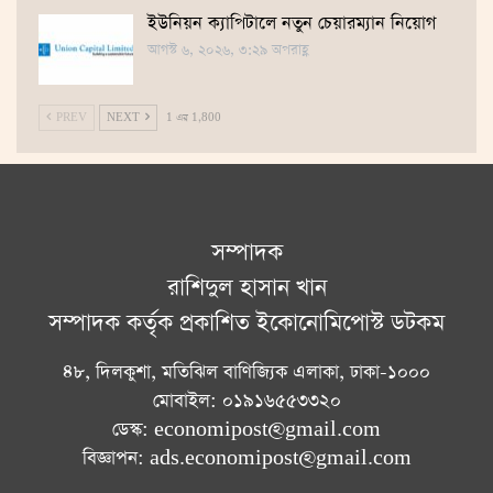
ইউনিয়ন ক্যাপিটালে নতুন চেয়ারম্যান নিয়োগ
আগস্ট ৬, ২০২৬, ৩:২৯ অপরাহ্ণ
PREV
NEXT
1 এর 1,800
সম্পাদক
রাশিদুল হাসান খান
সম্পাদক কর্তৃক প্রকাশিত ইকোনোমিপোস্ট ডটকম
৪৮, দিলকুশা, মতিঝিল বাণিজ্যিক এলাকা, ঢাকা-১০০০
মোবাইল: ০১৯১৬৫৫৩৩২০
ডেস্ক: economipost@gmail.com
বিজ্ঞাপন: ads.economipost@gmail.com