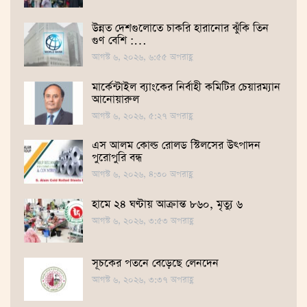
উন্নত দেশগুলোতে চাকরি হারানোর ঝুঁকি তিন
গুণ বেশি :…
আগস্ট ৬, ২০২৬, ৬:৫৫ অপরাহ্ণ
মার্কেন্টাইল ব্যাংকের নির্বাহী কমিটির চেয়ারম্যান
আনোয়ারুল
আগস্ট ৬, ২০২৬, ৫:২৭ অপরাহ্ণ
এস আলম কোল্ড রোলড স্টিলসের উৎপাদন
পুরোপুরি বন্ধ
আগস্ট ৬, ২০২৬, ৪:৩০ অপরাহ্ণ
হামে ২৪ ঘণ্টায় আক্রান্ত ৮৬০, মৃত্যু ৬
আগস্ট ৬, ২০২৬, ৩:৫৩ অপরাহ্ণ
সূচকের পতনে বেড়েছে লেনদেন
আগস্ট ৬, ২০২৬, ৩:৩৭ অপরাহ্ণ