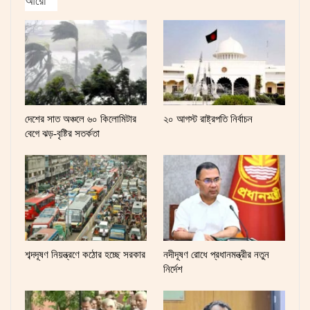
আরো
দেশের সাত অঞ্চলে ৬০ কিলোমিটার
২০ আগস্ট রাষ্ট্রপতি নির্বাচন
বেগে ঝড়-বৃষ্টির সতর্কতা
শব্দদূষণ নিয়ন্ত্রণে কঠোর হচ্ছে সরকার
নদীদূষণ রোধে প্রধানমন্ত্রীর নতুন
নির্দেশ