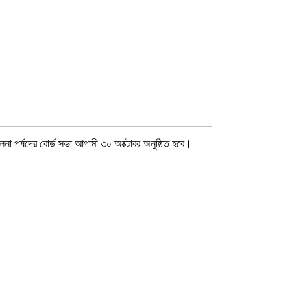
লনা পর্ষদের বোর্ড সভা আগামী ৩০ অক্টোবর অনুষ্ঠিত হবে।