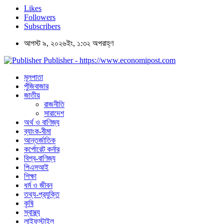
Likes
Followers
Subscribers
আগস্ট ৯, ২০২৬ইং, ১:৩২ অপরাহ্ণ
Publisher - https://www.economipost.com
মূলপাতা
পুঁজিবাজার
জাতীয়
রাজনীতি
সারাদেশ
অর্থ ও বাণিজ্য
ব্যাংক-বীমা
আন্তর্জাতিক
কর্পোরেট কর্নার
বিশ্ব-বাণিজ্য
পিএসআই
শিক্ষা
ধর্ম ও জীবন
তথ্য-প্রযুক্তি
কৃষি
স্বাস্থ্য
লাইফস্টাইল