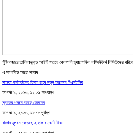
পুঁজিবাজারে তালিকাভুক্ত আইটি খাতের কোম্পানি ড্যাফোডিল কম্পিউটার্স লিমিটেডের পরিচা
এ সম্পর্কিত আরো সংবাদ
সালতা কর্মকর্তাদের হিসাব জব্দে নতুন আবেদন বিএসইসির
আগস্ট ৯, ২০২৬, ১২:৫৯ অপরাহ্ণ
সূচকের পতনে চলছে লেনদেন
আগস্ট ৯, ২০২৬, ১১:১৮ পূর্বাহ্ণ
বাজার মূলধন বেড়েছে ২ হাজার কোটি টাকা
আগস্ট ৮, ২০২৬, ১২:৩৩ অপরাহ্ণ