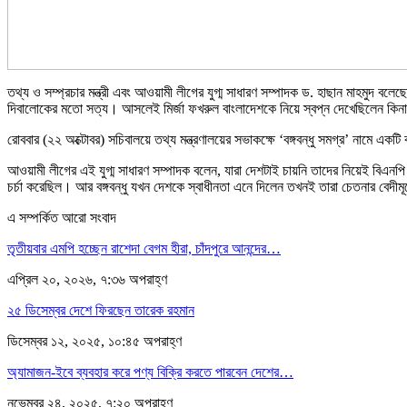
তথ্য ও সম্প্রচার মন্ত্রী এবং আওয়ামী লীগের যুগ্ম সাধারণ সম্পাদক ড. হাছান মাহমুদ ব
দিবালোকের মতো সত্য। আসলেই মির্জা ফখরুল বাংলাদেশকে নিয়ে স্বপ্ন দেখেছিলেন কিনা স
রোববার (২২ অক্টোবর) সচিবালয়ে তথ্য মন্ত্রণালয়ের সভাকক্ষে ‘বঙ্গবন্ধু সমগ্র’ নামে এ
আওয়ামী লীগের এই যুগ্ম সাধারণ সম্পাদক বলেন, যারা দেশটাই চায়নি তাদের নিয়েই বিএন
চর্চা করেছিল। আর বঙ্গবন্ধু যখন দেশকে স্বাধীনতা এনে দিলেন তখনই তারা চেতনার বেদীমূ
এ সম্পর্কিত আরো সংবাদ
তৃতীয়বার এমপি হচ্ছেন রাশেদা বেগম হীরা, চাঁদপুরে আনন্দের…
এপ্রিল ২০, ২০২৬, ৭:৩৬ অপরাহ্ণ
২৫ ডিসেম্বর দেশে ফিরছেন তারেক রহমান
ডিসেম্বর ১২, ২০২৫, ১০:৪৫ অপরাহ্ণ
অ্যামাজন-ইবে ব্যবহার করে পণ্য বিক্রি করতে পারবেন দেশের…
নভেম্বর ২৪, ২০২৫, ৭:২০ অপরাহ্ণ