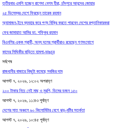
তৃতীয়বার এমপি হচ্ছেন রাশেদা বেগম হীরা, চাঁদপুরে আনন্দের জোয়ার
২৫ ডিসেম্বর দেশে ফিরছেন তারেক রহমান
অ্যামাজন-ইবে ব্যবহার করে পণ্য বিক্রি করতে পারবেন দেশের রপ্তানিকারকরা
ফের জামায়াত আমির ডা. শফিকুর রহমান
বিএনপির একক প্রার্থী, অন্য দলের প্রার্থীরাও রয়েছেন গণসংযোগে
কাদের সিদ্দিকীর বাড়িতে হামলা-ভাঙচুর
সর্বশেষ
রাজধানীর বাজারে কিছুটা কমেছে সবজির দাম
আগস্ট ৭, ২০২৬, ১২:০২ অপরাহ্ণ
২০০ টাকার নিচে নেই মাছ ও মুরগি, ডিমের ডজন ১৫০
আগস্ট ৭, ২০২৬, ১১:৪৩ পূর্বাহ্ণ
দেশের সাত অঞ্চলে ৬০ কিলোমিটার বেগে ঝড়-বৃষ্টির সতর্কতা
আগস্ট ৭, ২০২৬, ১০:৪৫ পূর্বাহ্ণ