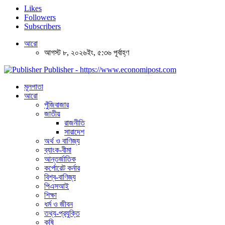
Likes
Followers
Subscribers
আরো
আগস্ট ৮, ২০২৬ইং, ৫:৩৬ পূর্বাহ্ণ
Publisher - https://www.economipost.com
মূলপাতা
আরো
পুঁজিবাজার
জাতীয়
রাজনীতি
সারাদেশ
অর্থ ও বাণিজ্য
ব্যাংক-বীমা
আন্তর্জাতিক
কর্পোরেট কর্নার
বিশ্ব-বাণিজ্য
পিএসআই
শিক্ষা
ধর্ম ও জীবন
তথ্য-প্রযুক্তি
কৃষি