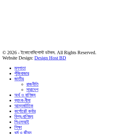
© 2026 - ইকোনোমিপোস্ট ডটকম. All Rights Reserved.
Website Design:
Design Host BD
মূলপাতা
পুঁজিবাজার
জাতীয়
রাজনীতি
সারাদেশ
অর্থ ও বাণিজ্য
ব্যাংক-বীমা
আন্তর্জাতিক
কর্পোরেট কর্নার
বিশ্ব-বাণিজ্য
পিএসআই
শিক্ষা
ধর্ম ও জীবন