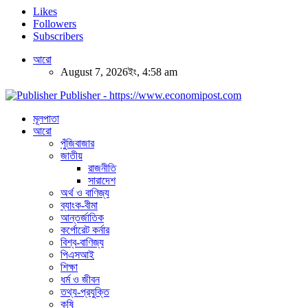
Likes
Followers
Subscribers
আরো
August 7, 2026ইং, 4:58 am
Publisher - https://www.economipost.com
মূলপাতা
আরো
পুঁজিবাজার
জাতীয়
রাজনীতি
সারাদেশ
অর্থ ও বাণিজ্য
ব্যাংক-বীমা
আন্তর্জাতিক
কর্পোরেট কর্নার
বিশ্ব-বাণিজ্য
পিএসআই
শিক্ষা
ধর্ম ও জীবন
তথ্য-প্রযুক্তি
কৃষি