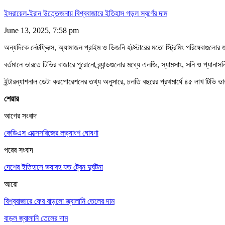
ইসরায়েল-ইরান উত্তেজনায় বিশ্ববাজারে ইতিহাস গড়ল স্বর্ণের দাম
June 13, 2025, 7:58 pm
অন্যদিকে নেটফ্লিক্স, অ্যামাজন প্রাইম ও ডিজনি হটস্টারের মতো স্ট্রিমিং পরিষেবাগুলোর
বর্তমানে ভারতে টিভির বাজারে পুরোনো ব্র্যান্ডগুলোর মধ্যে এলজি, স্যামসাং, সনি ও প্
ইন্টারন্যাশনাল ডেটা করপোরেশনের তথ্য অনুসারে, চলতি বছরের প্রথমার্ধে ৪৫ লাখ টিভি 
শেয়ার
আগের সংবাদ
কেডিএস এক্সেসরিজের লভ্যাংশ ঘোষণা
পরের সংবাদ
দেশের ইতিহাসে ভয়াবহ যত ট্রেন দুর্ঘটনা
আরো
বিশ্ববাজারে ফের বাড়লো জ্বালানি তেলের দাম
বাড়ল জ্বালানি তেলের দাম