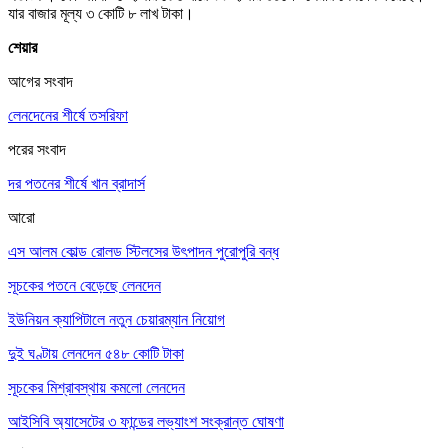
যার বাজার মূল্য ৩ কোটি ৮ লাখ টাকা।
শেয়ার
আগের সংবাদ
লেনদেনের শীর্ষে তসরিফা
পরের সংবাদ
দর পতনের শীর্ষে খান ব্রাদার্স
আরো
এস আলম কোল্ড রোলড স্টিলসের উৎপাদন পুরোপুরি বন্ধ
সূচকের পতনে বেড়েছে লেনদেন
ইউনিয়ন ক্যাপিটালে নতুন চেয়ারম্যান নিয়োগ
দুই ঘণ্টায় লেনদেন ৫৪৮ কোটি টাকা
সূচকের মিশ্রাবস্থায় কমলো লেনদেন
আইসিবি অ্যাসেটের ৩ ফান্ডের লভ্যাংশ সংক্রান্ত ঘোষণা