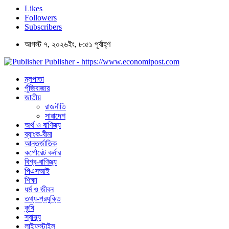
Likes
Followers
Subscribers
আগস্ট ৭, ২০২৬ইং, ৮:৫১ পূর্বাহ্ণ
Publisher - https://www.economipost.com
মূলপাতা
পুঁজিবাজার
জাতীয়
রাজনীতি
সারাদেশ
অর্থ ও বাণিজ্য
ব্যাংক-বীমা
আন্তর্জাতিক
কর্পোরেট কর্নার
বিশ্ব-বাণিজ্য
পিএসআই
শিক্ষা
ধর্ম ও জীবন
তথ্য-প্রযুক্তি
কৃষি
স্বাস্থ্য
লাইফস্টাইল