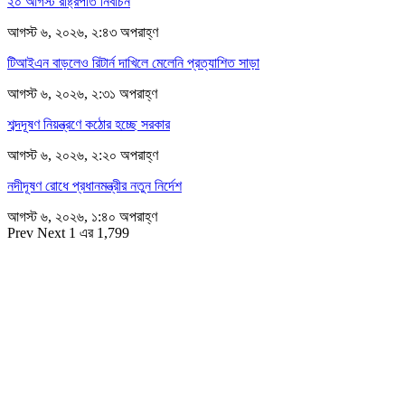
২০ আগস্ট রাষ্ট্রপতি নির্বাচন
আগস্ট ৬, ২০২৬, ২:৪৩ অপরাহ্ণ
টিআইএন বাড়লেও রিটার্ন দাখিলে মেলেনি প্রত্যাশিত সাড়া
আগস্ট ৬, ২০২৬, ২:৩১ অপরাহ্ণ
শব্দদূষণ নিয়ন্ত্রণে কঠোর হচ্ছে সরকার
আগস্ট ৬, ২০২৬, ২:২০ অপরাহ্ণ
নদীদূষণ রোধে প্রধানমন্ত্রীর নতুন নির্দেশ
আগস্ট ৬, ২০২৬, ১:৪০ অপরাহ্ণ
Prev
Next
1 এর 1,799
সম্পাদক
রাশিদুল হাসান খান
সম্পাদক কর্তৃক প্রকাশিত ইকোনোমিপোস্ট ডটকম
৪৮, দিলকুশা, মতিঝিল বাণিজ্যিক এলাকা, ঢাকা-১০০০
মোবাইল: ০১৯১৬৫৫৩৩২০
ডেস্ক: economipost@gmail.com
বিজ্ঞাপন: ads.economipost@gmail.com