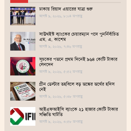
ঢাকায় রিয়াদ এয়ারের যাত্রা শুরু
আগস্ট ৯, ২০২৬, ৮:০৪ অপরাহ্ণ
সাউথইস্ট ব্যাংকের চেয়ারম্যান পদে পুনর্নির্বাচিত
এম. এ. কাশেম
আগস্ট ৯, ২০২৬, ৭:৪৬ অপরাহ্ণ
সূচকের পতনে প্রথম দিনেই ৯৬৪ কোটি টাকার
লেনদেন
আগস্ট ৯, ২০২৬, ৫:৫২ অপরাহ্ণ
গ্রীন ডেল্টার তহবিলে বড় অঙ্কের অর্থের হদিস
নেই
আগস্ট ৯, ২০২৬, ৫:৩৮ অপরাহ্ণ
আইএফআইসি ব্যাংকে ২১ হাজার কোটি টাকার
সঞ্চিতি ঘাটতি
আগস্ট ৯, ২০২৬, ৩:৫৮ অপরাহ্ণ