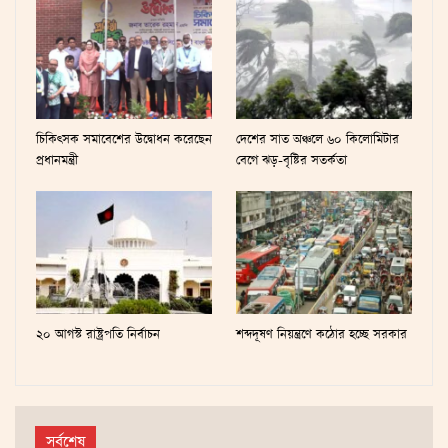
চিকিৎসক সমাবেশের উদ্বোধন করেছেন
দেশের সাত অঞ্চলে ৬০ কিলোমিটার
প্রধানমন্ত্রী
বেগে ঝড়-বৃষ্টির সতর্কতা
২০ আগস্ট রাষ্ট্রপতি নির্বাচন
শব্দদূষণ নিয়ন্ত্রণে কঠোর হচ্ছে সরকার
সর্বশেষ