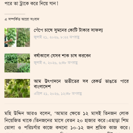
পরে তা ট্রাকে করে নিয়ে যান।’
এ সম্পর্কিত আরো সংবাদ
পেঁপে চাষে সুমনের কোটি টাকার সাফল্য
জুলাই ২১, ২০২৬, ৮:২২ অপরাহ্ণ
বর্ষাকালে যেসব শাক চাষ করবেন
জুলাই ৩, ২০২৬, ৬:৪৮ অপরাহ্ণ
আম উৎপাদনে অতীতের সব রেকর্ড ভাঙতে পারে
বাংলাদেশ
এপ্রিল ২১, ২০২৬, ১২:৪৮ অপরাহ্ণ
মহি উদ্দিন আরও বলেন, ‘আমার ক্ষেতে ১২ মাসই তিনজন লোক
নিয়েজিত থাকে। তিনজনের মাসে বেতন ২০ হাজার করে। এছাড়া শিম
তোলা ও পরিচর্যার কাজে কখনো ১০-১২ জন শ্রমিক কাজ করে।