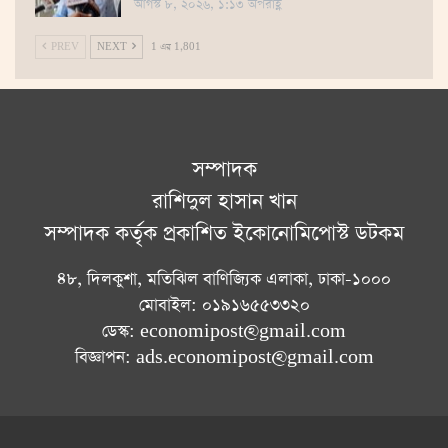
আগস্ট ৮, ২০২৬, ১:১৩ অপরাহ্ণ
PREV
NEXT
1 এর 1,801
সম্পাদক
রাশিদুল হাসান খান
সম্পাদক কর্তৃক প্রকাশিত ইকোনোমিপোস্ট ডটকম
৪৮, দিলকুশা, মতিঝিল বাণিজ্যিক এলাকা, ঢাকা-১০০০
মোবাইল: ০১৯১৬৫৫৩৩২০
ডেস্ক: economipost@gmail.com
বিজ্ঞাপন: ads.economipost@gmail.com