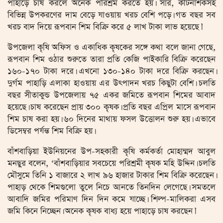
পাহাড়ে চাষ করলে অনেক পরিশ্রম করতে হয়। সার, কীটনাশকসহ
বিভিন্ন উপকরণের দাম বেড়ে যাওয়ায় খরচ বেশি পড়ে। গত বছর সব
খরচ বাদ দিয়ে রূপবান শিম বিক্রি করে ৫ লাখ টাকা লাভ হয়েছে।’
উপজেলা কৃষি অফিস ও একাধিক কৃষকের সঙ্গে কথা বলে জানা গেছে,
রূপবান শিম ওঠার শুরুতে তারা প্রতি কেজি পাইকারি বিক্রি করেছেন
১৬০-১৭০ টাকা দরে। এখনো ১৩০-১৪০ টাকা দরে বিক্রি করছেন।
দুর্গম পাহাড়ি এলাকা হাওয়ায় এর উৎপাদন খরচ কিছুটা বেশি। চলতি
বছর সীতাকুন্ড উপজেলায় ৭৫ একর জমিতে রূপবান শিমের আবাদ
হয়েছে। চাষ করেছেন প্রায় ৩০০ কৃষক। প্রতি বছর এপ্রিল মাসে রূপবান
শিম চাষ করা হয়। ৬০ দিনের মাথায় ফসল উত্তোলন শুরু হয়। এভাবে
ডিসেম্বর পর্যন্ত শিম বিক্রি হয়।
বাঁশবাড়িয়া ইউনিয়নের উপ-সহকারী কৃষি কর্মকর্তা মোহাম্মদ আবুল
মনছুর বলেন, ‘বাঁশবাড়িয়ার সবচেয়ে পরিশ্রমী কৃষক মহি উদ্দিন। চলতি
মৌসুমে তিনি ১ বাজারে ২ লাখ ৯৬ হাজার টাকার শিম বিক্রি করেছেন।
পাহাড় থেকে শিমগুলো তুলে নিচে আনতে তিনদিন লেগেছে। সমতলে
আবাদি জমির পরিমাণ দিন দিন কমে যাচ্ছে। শিল্প-মালিকরা এসব
জমি কিনে নিচ্ছেন। অনেক কৃষক বাধ্য হয়ে পাহাড়ে চাষ করছেন।’