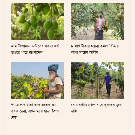
আম উৎপাদনে অতীতের সব রেকর্ড
৮ লাখ টাকার চায়না কমলা বিক্রির
ভাঙতে পারে বাংলাদেশ
আশা সায়েম আলীর
‘গ্রামে লাখ টাকা করে একেক জন
সোনারগাঁয়ে পেঁপে চাষে কৃষকের মুখে
কৃষক দেনা, এখন মরণ ছাড়া উপায়
হাসি
নেই’