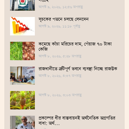
সংগ্রহ
আগস্ট ৯, ২০২৬, ১২:৫৬ অপরাহ্ণ
সূচকের পতনে চলছে লেনদেন
আগস্ট ৯, ২০২৬, ১১:১৮ পূর্বাহ্ণ
কমেছে কাঁচা মরিচের দাম, পেঁয়াজ ৭০ টাকা
কেজি
আগস্ট ৮, ২০২৬, ৫:২৮ অপরাহ্ণ
রাজধানীতে ত্রুটিপূর্ণ ভবনে ব্যবস্থা নিচ্ছে রাজউক
আগস্ট ৮, ২০২৬, ৪:৩৭ অপরাহ্ণ
আগস্ট ৮, ২০২৬, ৩:০৩ অপরাহ্ণ
প্রকল্পের ধীর বাস্তবায়নই অর্থনৈতিক অগ্রগতির
বাধা: অর্থ…