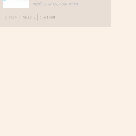
আগস্ট ৬, ২০২৬, ৩:২৯ অপরাহ্ণ
PREV
NEXT
1 এর 1,800